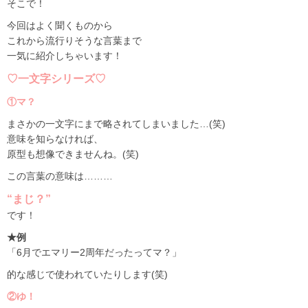
そこで！
今回はよく聞くものから
これから流行りそうな言葉まで
一気に紹介しちゃいます！
♡一文字シリーズ♡
①マ？
まさかの一文字にまで略されてしまいました…(笑)
意味を知らなければ、
原型も想像できませんね。(笑)
この言葉の意味は………
“まじ？”
です！
★例
「6月でエマリー2周年だったってマ？」
的な感じで使われていたりします(笑)
②ゆ！