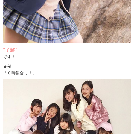
“了解”
です！
★例
「８時集合り！」