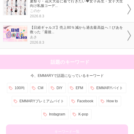
夏祭り・花火大会に着て行きたい💖女子高生・女子大生
向け私服コーデ...
このか
2026.8.3
【日経ギャルズ】売上80％減から過去最高益へ！ぴあを
救った「最後...
あき
2026.8.3
話題のキーワード
今、EMMARYで話題になっているキーワード
100均
CM
DIY
EFM
EMMARYバイト
EMMARYプレミアムバイト
Facebook
How to
Instagram
K-pop
キーワード一覧