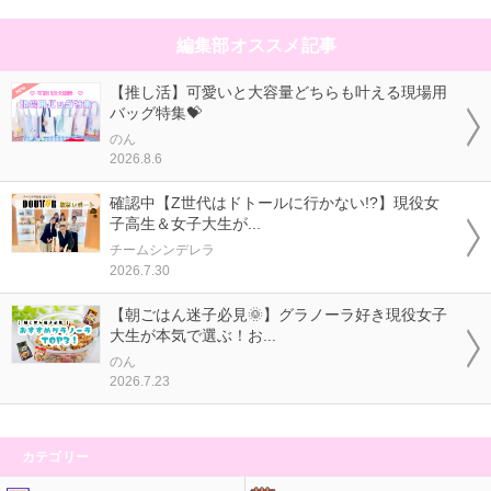
編集部オススメ記事
【推し活】可愛いと大容量どちらも叶える現場用
バッグ特集💝
のん
2026.8.6
確認中【Z世代はドトールに行かない!?】現役女
子高生＆女子大生が...
チームシンデレラ
2026.7.30
【朝ごはん迷子必見🌞】グラノーラ好き現役女子
大生が本気で選ぶ！お...
のん
2026.7.23
カテゴリー