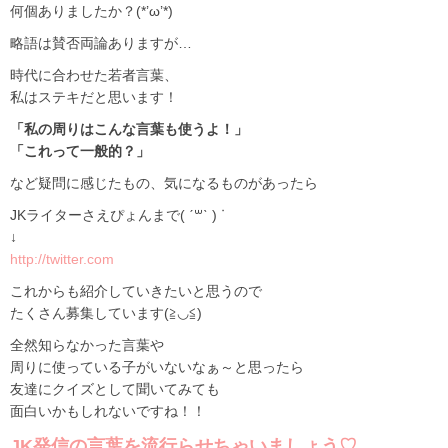
何個ありましたか？(*’ω’*)
略語は賛否両論ありますが…
時代に合わせた若者言葉、
私はステキだと思います！
「私の周りはこんな言葉も使うよ！」
「これって一般的？」
など疑問に感じたもの、気になるものがあったら
JKライターさえぴょんまで( ˊ꒳ˋ ) ᐝ
↓
http://twitter.com
これからも紹介していきたいと思うので
たくさん募集しています(≧◡≦)
全然知らなかった言葉や
周りに使っている子がいないなぁ～と思ったら
友達にクイズとして聞いてみても
面白いかもしれないですね！！
JK発信の言葉を流行らせちゃいましょう♡