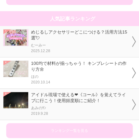
人気記事ランキング
めじるしアクセサリーどこにつける？活用方法15
選💘
むーみー
2025.12.28
100均で材料が揃っちゃう！ キンブレシートの作
り方🌼
ほの
2020.10.14
アイドル現場で使える❤《コール》を覚えてライ
ブに行こう！使用頻度順にご紹介！
あみのｻﾝ
2019.9.28
ランキング一覧を見る