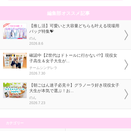
編集部オススメ記事
【推し活】可愛いと大容量どちらも叶える現場用
バッグ特集💝
のん
2026.8.6
確認中【Z世代はドトールに行かない!?】現役女
子高生＆女子大生が...
チームシンデレラ
2026.7.30
【朝ごはん迷子必見🌞】グラノーラ好き現役女子
大生が本気で選ぶ！お...
のん
2026.7.23
カテゴリー