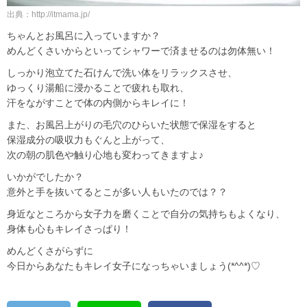
出典：http://itmama.jp/
ちゃんとお風呂に入っていますか？
めんどくさいからといってシャワーで済ませるのは勿体無い！
しっかり泡立てた石けんで洗い体をリラックスさせ、
ゆっくり湯船に浸かることで疲れも取れ、
汗をながすことで体の内側からキレイに！
また、お風呂上がりの毛穴のひらいた状態で保湿をすると
保湿成分の吸収力もぐんと上がって、
次の朝の肌色や触り心地も変わってきますよ♪
いかがでしたか？
意外と手を抜いてるとこが多い人もいたのでは？？
身近なところから女子力を磨くことで自分の気持ちもよくなり、
身体も心もキレイさっぱり！
めんどくさがらずに
今日からあなたもキレイ女子になっちゃいましょう(*^^*)♡