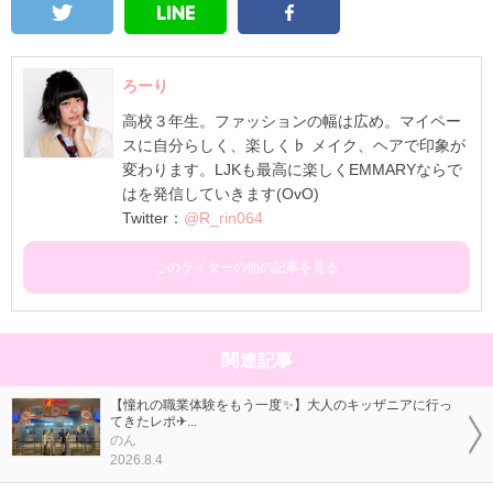
ろーり
高校３年生。ファッションの幅は広め。マイペー
スに自分らしく、楽しく♭ メイク、ヘアで印象が
変わります。LJKも最高に楽しくEMMARYならで
はを発信していきます(OvO)
Twitter：
@R_rin064
このライターの他の記事を見る
関連記事
【憧れの職業体験をもう一度✨】大人のキッザニアに行っ
てきたレポ✈...
のん
2026.8.4