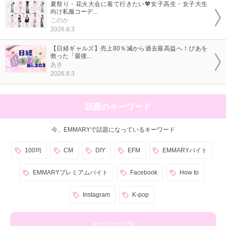
夏祭り・花火大会に着て行きたい💖女子高生・女子大生
向け私服コーデ...
このか
2026.8.3
【日経ギャルズ】売上80％減から過去最高益へ！ぴあを
救った「最後...
あき
2026.8.3
話題のキーワード
今、EMMARYで話題になっているキーワード
100均
CM
DIY
EFM
EMMARYバイト
EMMARYプレミアムバイト
Facebook
How to
Instagram
K-pop
キーワード一覧