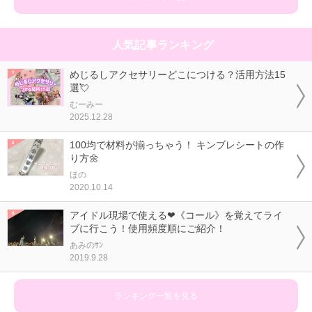
人気記事ランキング
めじるしアクセサリーどこにつける？活用方法15
選💘
むーみー
2025.12.28
100均で材料が揃っちゃう！ キンブレシートの作
り方🌼
ほの
2020.10.14
アイドル現場で使える❤《コール》を覚えてライ
ブに行こう！使用頻度順にご紹介！
あみのｻﾝ
2019.9.28
ランキング一覧を見る