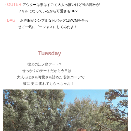
・
OUTER
アウターは形はすごく大人っぽいけど袖の部分が
フリルになっているから可愛さもUP?
・BAG
お洋服がシンプルな分バッグはMCMを合わ
せて一気にゴージャスにしてみたよ！
——————————————————————–
Tuesday
彼との江ノ島デート?
せっかくのデートだから今日は….
大人っぽさも可愛さも詰めた 贅沢コーデで
彼に 更に 惚れてもらっちゃお！