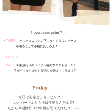
————————? coordinate point ?————————
・
TOPS
ボックスニットの下にタイトなワンピース
を着ることで小柄に見せるよ！
・
OUTER
・
BAG
今期流行りのパイソン柄のウエストポーチ！
?
手
が空くから楽だし腰回りが締まって見える
———————————————————————
Friday
今日は友達とショッピング！
レオパードよりも今は牛柄なんだよ✌?
だから今期流行りの牛柄を取り入れたコーデ?