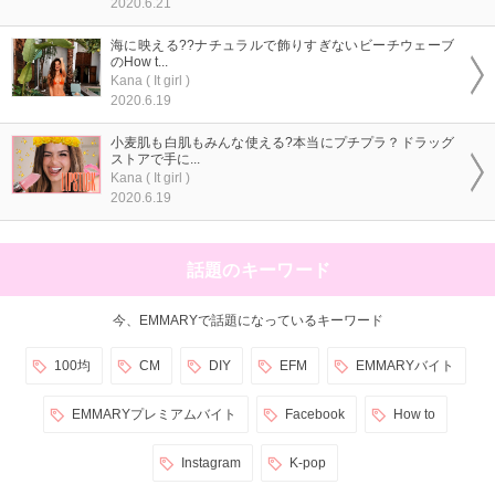
2020.6.21
海に映える??ナチュラルで飾りすぎないビーチウェーブ
のHow t...
Kana ( It girl )
2020.6.19
小麦肌も白肌もみんな使える?本当にプチプラ？ドラッグ
ストアで手に...
Kana ( It girl )
2020.6.19
話題のキーワード
今、EMMARYで話題になっているキーワード
100均
CM
DIY
EFM
EMMARYバイト
EMMARYプレミアムバイト
Facebook
How to
Instagram
K-pop