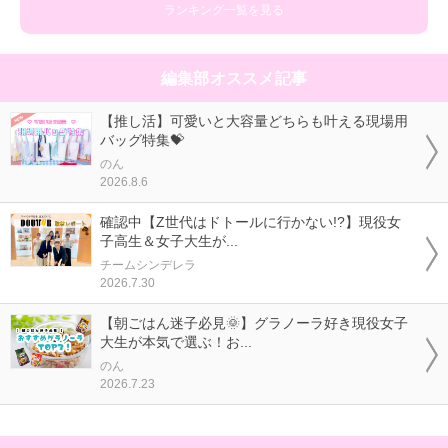
ランキング一覧を見る
編集部オススメ記事
【推し活】可愛いと大容量どちらも叶える現場用
バッグ特集💝
のん
2026.8.6
確認中【Z世代はドトールに行かない!?】現役女
子高生＆女子大生が...
チームシンデレラ
2026.7.30
【朝ごはん迷子必見🌞】グラノーラ好き現役女子
大生が本気で選ぶ！お...
のん
2026.7.23