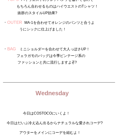
もちろん合わせるものはハイウエストのTシャツ！
抜群のスタイルUP効果?
・
OUTER
MA-1を合わせてオレンジのパンツと合うよ
うにシックに仕上げました！
・
BAG
ミニショルダーを合わせて大人っぽさUP！
フェラガモのバッグは今季ビンテージ系の
ファッションと共に流行しますよ✌?
——————————————————————————–
Wednesday
今日はCOSTOCOにいくよ！
今日はだいぶ冷え込ん出るからナチュラルな愛されコーデ?
アウターをメインにコーデを組むよ！