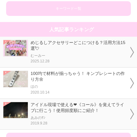
キーワード一覧
人気記事ランキング
めじるしアクセサリーどこにつける？活用方法15
選💘
むーみー
2025.12.28
100均で材料が揃っちゃう！ キンブレシートの作
り方🌼
ほの
2020.10.14
アイドル現場で使える❤《コール》を覚えてライ
ブに行こう！使用頻度順にご紹介！
あみのｻﾝ
2019.9.28