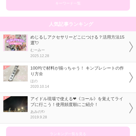
キーワード一覧
人気記事ランキング
めじるしアクセサリーどこにつける？活用方法15
選💘
むーみー
2025.12.28
100均で材料が揃っちゃう！ キンブレシートの作
り方🌼
ほの
2020.10.14
アイドル現場で使える❤《コール》を覚えてライ
ブに行こう！使用頻度順にご紹介！
あみのｻﾝ
2019.9.28
ランキング一覧を見る