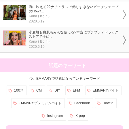
海に映える??ナチュラルで飾りすぎないビーチウェーブ
のHow t...
Kana ( It girl )
2020.6.19
小麦肌も白肌もみんな使える?本当にプチプラ？ドラッグ
ストアで手に...
Kana ( It girl )
2020.6.19
話題のキーワード
今、EMMARYで話題になっているキーワード
100均
CM
DIY
EFM
EMMARYバイト
EMMARYプレミアムバイト
Facebook
How to
Instagram
K-pop