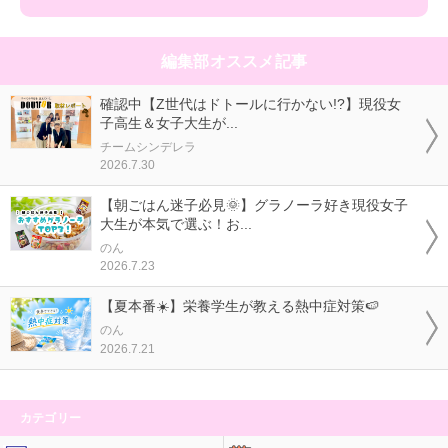
編集部オススメ記事
確認中【Z世代はドトールに行かない!?】現役女
子高生＆女子大生が...
チームシンデレラ
2026.7.30
【朝ごはん迷子必見🌞】グラノーラ好き現役女子
大生が本気で選ぶ！お...
のん
2026.7.23
【夏本番☀️】栄養学生が教える熱中症対策🍉
のん
2026.7.21
カテゴリー