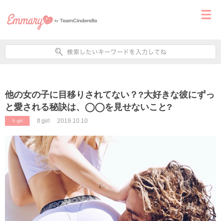
他の女の子に目移りされてない？?大好きな彼にずっ
と愛される秘訣は、◯◯を見せないこと?
It girl
2019.10.10
It girl