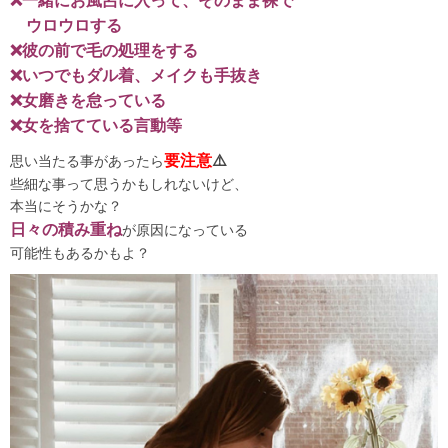
❌一緒にお風呂に入って、そのまま裸で
ウロウロする
❌彼の前で毛の処理をする
❌いつでもダル着、メイクも手抜き
❌女磨きを怠っている
❌女を捨てている言動等
要注意
⚠️
思い当たる事があったら
些細な事って思うかもしれないけど、
本当にそうかな？
日々の積み重ね
が原因になっている
可能性もあるかもよ？