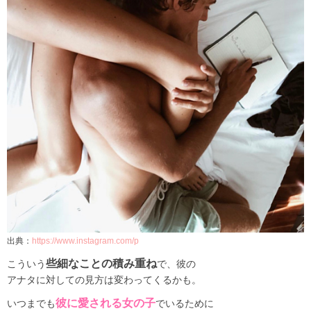
出典：
https://www.instagram.com/p
些細なことの積み重ね
こういう
で、彼の
アナタに対しての見方は変わってくるかも。
彼に愛される女の子
いつまでも
でいるために