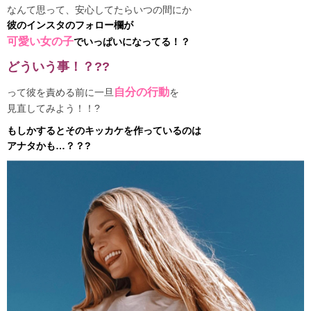
なんて思って、安心してたらいつの間にか
彼
のインスタのフォロー欄が
可愛い女の子
でいっぱいになってる！？
どういう事！？??
自分の行動
って彼を責める前に一旦
を
見直してみよう！！?
もしかするとそのキッカケを作っているのは
アナタかも…？？?