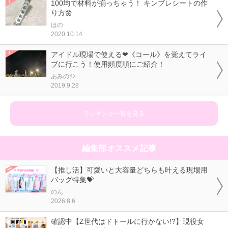
100均で材料が揃っちゃう！ キンブレシートの作
り方🌼
ほの
2020.10.14
アイドル現場で使える❤《コール》を覚えてライ
ブに行こう！使用頻度順にご紹介！
あみのｻﾝ
2019.9.28
ランキング一覧を見る
編集部オススメ記事
【推し活】可愛いと大容量どちらも叶える現場用
バッグ特集💝
のん
2026.8.6
確認中【Z世代はドトールに行かない!?】現役女