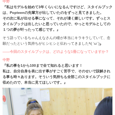
中野
『私はモデルを始めて3年くらいになるんですけど、スタイルブック
は、Popteenの先輩方が出していたのをずっと見てきました。
その次に私が出せる事になって、それが凄く嬉しいです。ずっとス
タイルブックは出したいと思っていたので、やっとモデルとしての
１つの夢が叶ったって感じです。』
そう語っているちゃんえなさんの瞳が本当にキラキラしていて、念
願だったという気持ちがヒシヒシと伝わってきました٩( ‘ω’ )و
――今回のスタイルブックは、どのような1冊になっていますか？
中野
『私の事を1から100まで全て知れると思います！
私は、自分自身を表に出す事がすごく苦手で、そのせいで誤解され
る事も時々あります。そういう気持ちも全部このスタイルブックに
収めたので、本当に見てほしいです。』