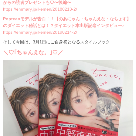
からの読者プレゼントも♡〜後編〜
https://emmary.jp/ikemen/20180213-2/
Popteenモデルが告白！！【のあにゃん・ちゃんえな・なちょす】
のダイエット秘話とは！？ダイエット本出版記念インタビュー♪
https://emmary.jp/ikemen/20190214-2/
そして今回は、3月1日にご自身初となるスタイルブック
＼♡｢ちゃんえな。｣♡／