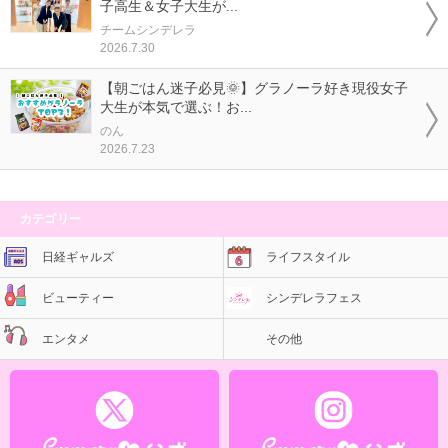
子高生＆女子大生が...
チームシンデレラ
2026.7.30
【朝ごはん迷子必見🌞】グラノーラ好き現役女子
大生が本気で選ぶ！お...
のん
2026.7.23
カテゴリー
日経ギャルズ
ライフスタイル
ビューティー
シンデレラフェス
エンタメ
その他