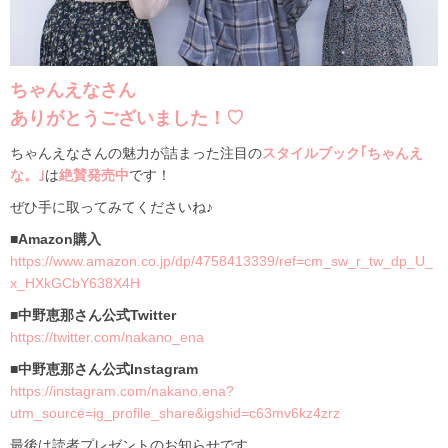
ちゃんえなさん
ありがとうございました！♡
ちゃんえなさんの魅力が詰まった注目の
スタイルブック｢ちゃんえ
な。｣
は
絶賛発売中
です！
ぜひ手に取ってみてくださいね♪
■Amazon購入
https://www.amazon.co.jp/dp/4758413339/ref=cm_sw_r_tw_dp_U_
x_HXkGCbY638X4H
■中野恵那さん公式Twitter
https://twitter.com/nakano_ena
■中野恵那さん公式Instagram
https://instagram.com/nakano.ena?
utm_source=ig_profile_share&igshid=c63mv6kz4zrz
最後は読者プレゼントのお知らせです。