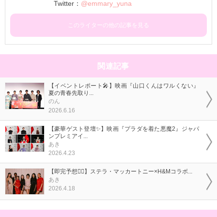
Twitter：
@emmary_yuna
このライターの他の記事を見る
関連記事
【イベントレポート🎤】映画『山口くんはワルくない』
夏の青春先取り...
のん
2026.6.16
【豪華ゲスト登壇✨】映画『プラダを着た悪魔2』ジャパ
ンプレミアイ...
あき
2026.4.23
【即完予想❤️‍🔥】ステラ・マッカートニー×H&Mコラボ...
あき
2026.4.18