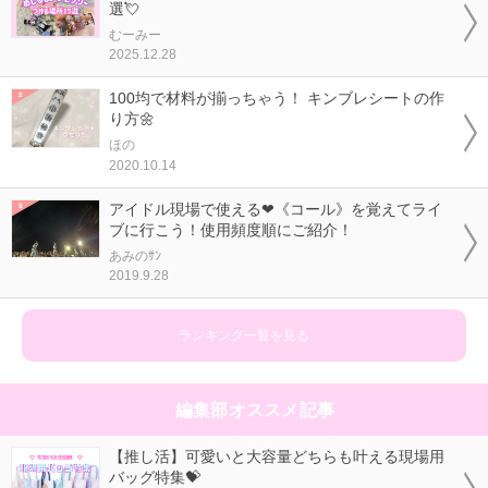
選💘
むーみー
2025.12.28
100均で材料が揃っちゃう！ キンブレシートの作
り方🌼
ほの
2020.10.14
アイドル現場で使える❤《コール》を覚えてライ
ブに行こう！使用頻度順にご紹介！
あみのｻﾝ
2019.9.28
ランキング一覧を見る
編集部オススメ記事
【推し活】可愛いと大容量どちらも叶える現場用
バッグ特集💝