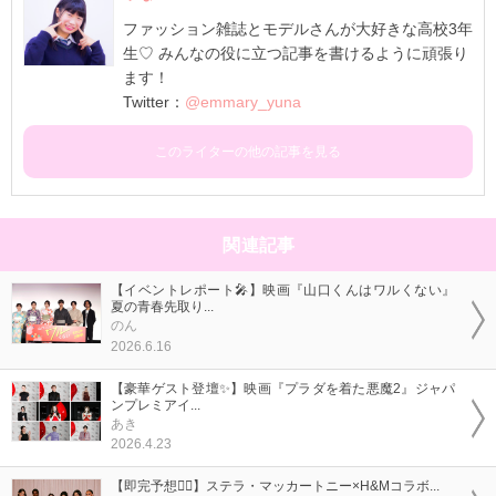
ファッション雑誌とモデルさんが大好きな高校3年
生♡ みんなの役に立つ記事を書けるように頑張り
ます！
Twitter：
@emmary_yuna
このライターの他の記事を見る
関連記事
【イベントレポート🎤】映画『山口くんはワルくない』
夏の青春先取り...
のん
2026.6.16
【豪華ゲスト登壇✨】映画『プラダを着た悪魔2』ジャパ
ンプレミアイ...
あき
2026.4.23
【即完予想❤️‍🔥】ステラ・マッカートニー×H&Mコラボ...