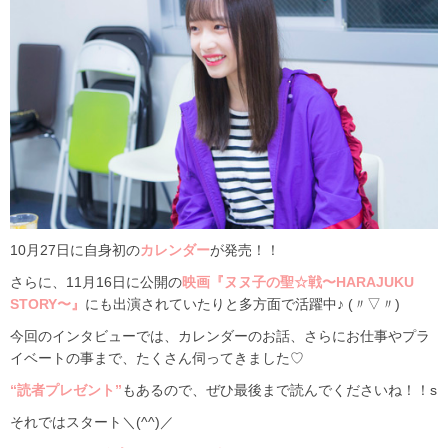
10月27日に自身初の
カレンダー
が発売！！
さらに、11月16日に公開の
映画『ヌヌ子の聖☆戦〜HARAJUKU
STORY〜』
にも出演されていたりと多方面で活躍中♪ (〃▽〃)
今回のインタビューでは、カレンダーのお話、さらにお仕事やプラ
イベートの事まで、たくさん伺ってきました♡
“読者プレゼント”
もあるので、ぜひ最後まで読んでくださいね！！s
それではスタート＼(^^)／