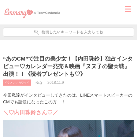
“あのCM”で注目の美少女！【内田珠鈴】独占インタ
ビュー♡カレンダー発売＆映画『ヌヌ子の聖☆戦』
出演！！《読者プレゼントも♡》
ゆな
2018.11.9
イケメン／カワイイ
今回私達がインタビューしてきたのは、LINEスマートスピーカーの
CMでも話題になったこの方！！
＼♡内田珠鈴さん♡／