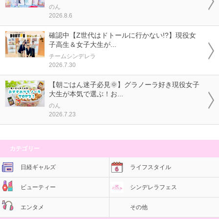
のん
2026.8.6
確認中【Z世代はドトールに行かない!?】現役女
子高生＆女子大生が...
チームシンデレラ
2026.7.30
【朝ごはん迷子必見🌞】グラノーラ好き現役女子
大生が本気で選ぶ！お...
のん
2026.7.23
カテゴリー
日経ギャルズ
ライフスタイル
ビューティー
シンデレラフェス
エンタメ
その他