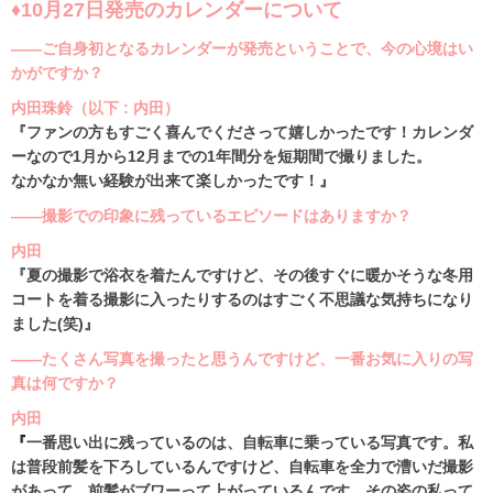
♦10月27日発売のカレンダーについて
――ご自身初となるカレンダーが発売ということで、今の心境はい
かがですか？
内田珠鈴（以下 : 内田）
『ファンの方もすごく喜んでくださって嬉しかったです！カレンダ
ーなので1月から12月までの1年間分を短期間で撮りました。
なかなか無い経験が出来て楽しかったです！』
――撮影での印象に残っているエピソードはありますか？
内田
『夏の撮影で浴衣を着たんですけど、その後すぐに暖かそうな冬用
コートを着る撮影に入ったりするのはすごく不思議な気持ちになり
ました(笑)』
――たくさん写真を撮ったと思うんですけど、一番お気に入りの写
真は何ですか？
内田
『
一番思い出に残っているのは、自転車に乗っている写真です。私
は普段前髪を下ろしているんですけど、自転車を全力で漕いだ撮影
があって、前髪がブワーって上がっているんです。その姿の私って