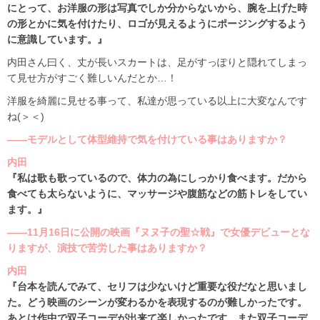
にとって、お洋服の形は写真でしか分からないから、腕を上げた時
の形とかに気を付けたり、ロゴが見えるようにポージングするよう
に意識しています。』
内田さん曰く、丈が長いスカートは、足がすっぽりと隠れてしまっ
て見せ方がすごく難しいんだとか…！
洋服を綺麗に見せる事って、私達が思っている以上に大変なんです
ね(＞＜)
――モデルとして体型維持で気を付けている事はありますか？
内田
『私は歌も歌っているので、体力の為にしっかり食べます。だから
食べても太らないように、マッサージや腹筋などの筋トレをしてい
ます。』
――11月16日に公開の映画『ヌヌ子の聖☆戦』で女優デビューとな
りますが、演技で苦労した事はありますか？
内田
『台本を読んでみて、セリフは少ないけど重要な役だなと思いまし
た。どう映画のシーンが変わるかを表現するのが難しかったです。
あとは作中で双子コーデが出来て楽しかったです。また双子コーデ