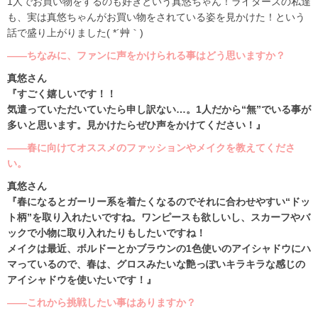
1人でお買い物をするのも好きという真悠ちゃん！ライターズの私達
も、実は真悠ちゃんがお買い物をされている姿を見かけた！という
話で盛り上がりました( *´艸｀)
――ちなみに、ファンに声をかけられる事はどう思いますか？
真悠さん
『すごく嬉しいです！！
気遣っていただいていたら申し訳ない…。1人だから“無”でいる事が
多いと思います。見かけたらぜひ声をかけてください！』
――春に向けてオススメのファッションやメイクを教えてくださ
い。
真悠さん
『春になるとガーリー系を着たくなるのでそれに合わせやすい“ドッ
ト柄”を取り入れたいですね。ワンピースも欲しいし、スカーフやバ
ックで小物に取り入れたりもしたいですね！
メイクは最近、ボルドーとかブラウンの1色使いのアイシャドウにハ
マっているので、春は、グロスみたいな艶っぽいキラキラな感じの
アイシャドウを使いたいです！』
――これから挑戦したい事はありますか？