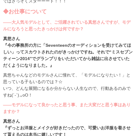
ではさっそくスターーート！！！
◆お仕事について
――大人気モデルとして、ご活躍されている真悠さんですが、モデ
ルになろうと思ったきっかけは何ですか？
真悠さん
『今の事務所の方に「Seventeenのオーディションを受けてみてほ
しい」ってスカウトされたのがきっかけですね。それで“ミスセブン
ティーン2014”でグランプリをいただいてから雑誌に出させていた
だくようになりました。』
真悠ちゃんなどのモデルさんに憧れて、「モデルになりたい！」と
思っている子もいるのでは？☆
いつ、どんな展開になるか分からない人生なので、行動あるのみで
すね(´-`).｡oO！
――モデルになって良かったと思う事、また大変だと思う事はあり
ますか？
真悠さん
『ずっとお洋服とメイクが好きだったので、可愛いお洋服を着させ
て貰えるのは本当に嬉しいです！