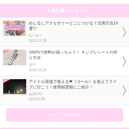
人気記事ランキング
めじるしアクセサリーどこにつける？活用方法15
選💘
むーみー
2025.12.28
100均で材料が揃っちゃう！ キンブレシートの作
り方🌼
ほの
2020.10.14
アイドル現場で使える❤《コール》を覚えてライ
ブに行こう！使用頻度順にご紹介！
あみのｻﾝ
2019.9.28
ランキング一覧を見る