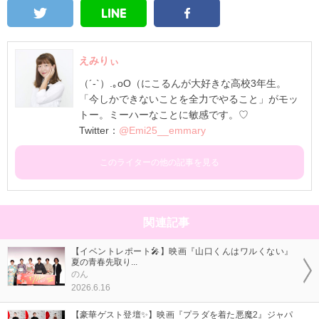
えみりぃ
（´-`）.｡oO（にこるんが大好きな高校3年生。
「今しかできないことを全力でやること」がモッ
トー。ミーハーなことに敏感です。♡
Twitter：
@Emi25__emmary
このライターの他の記事を見る
関連記事
【イベントレポート🎤】映画『山口くんはワルくない』
夏の青春先取り...
のん
2026.6.16
【豪華ゲスト登壇✨】映画『プラダを着た悪魔2』ジャパ