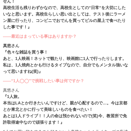
せん！
高校生活も残りわずかなので、高校生としての“日常“を大切にした
いなと思います。高校生らしい思い出としては、テスト後にラーメ
ン屋に行ったり、コンビニでおでんを買ってビルの屋上で食べたり
した事です！』
――最近はまっている事はありますか？
真悠さん
『色々な雑誌を買う事！
あと、1人映画！ネットで観たり、映画館に1人で行ったりします。
私は、1人焼肉とかも行けるタイプなので、自分でもメンタル強いな
って思いますね(笑)』
――“1人◯◯”で挑戦したい事は何ですか？
真悠さん
『1人旅。
本当はLAとか行きたいんですけど、親が心配するので…。今は京都
とか東北とかに行って美味しいものを食べたい！
あとは1人ドライブ！！人の命は預かれないので(笑)今、教習所で免
許取得途中なので頑張ります！』