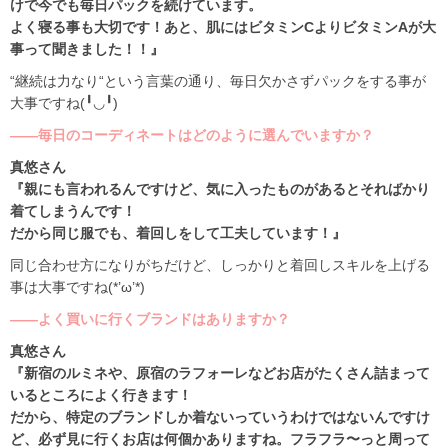
けで今でも毎日パックを続けています。
よく寝る事も大切です！あと、肌にはビタミンCよりビタミンAが大
事って聞きました！！』
“継続は力なり“という言葉の通り、毎日欠かさずパックをする事が
大事ですね(╹◡╹)
――毎日のコーディネートはどのように選んでいますか？
真悠さん
『親にも言われるんですけど、気に入ったものがあるとそればかり
着てしまうんです！
だから同じ服でも、着回しをして工夫しています！』
同じ合わせ方になりがちだけど、しっかりと着回しスキルを上げる
事は大事ですね(*’ω’*)
――よく買いに行くブランドはありますか？
真悠さん
『新宿のルミネや、原宿のラフォーレなどお店がたくさん詰まって
いるところによく行きます！
だから、特定のブランドしか着ないっていうわけではないんですけ
ど、必ず見に行くお店は何個かありますね。フラフラ〜っと周って