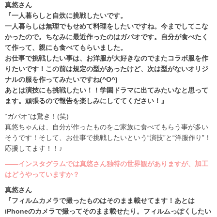
真悠さん
『一人暮らしと自炊に挑戦したいです。
一人暮らしは無理でもせめて料理をしたいですね。今までしてこな
かったので。ちなみに最近作ったのはガパオです。自分が食べたく
て作って、親にも食べてもらいました。
お仕事で挑戦したい事は、お洋服が大好きなのでまたコラボ服を作
りたいです！この前は規定の型があったけど、次は型がないオリジ
ナルの服を作ってみたいですね(^O^)
あとは演技にも挑戦したい！！学園ドラマに出てみたいなと思って
ます。頑張るので報告を楽しみにしててください！』
“ガパオ”は驚き！(笑)
真悠ちゃんは、自分が作ったものをご家族に食べてもらう事が多い
そうです！そして、お仕事で挑戦したいという“演技”と“洋服作り”！
応援してます！！♪
――インスタグラムでは真悠さん独特の世界観がありますが、加工
はどうやっていますか？
真悠さん
『フィルムカメラで撮ったものはそのまま載せてます！あとは
iPhoneのカメラで撮ってそのまま載せたり。フィルムっぽくしたい