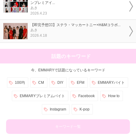
ンプレミアイ...
あき
2026.4.23
【即完予想❤️‍🔥】ステラ・マッカートニー×H&Mコラボ...
あき
2026.4.18
話題のキーワード
今、EMMARYで話題になっているキーワード
100均
CM
DIY
EFM
EMMARYバイト
EMMARYプレミアムバイト
Facebook
How to
Instagram
K-pop
キーワード一覧