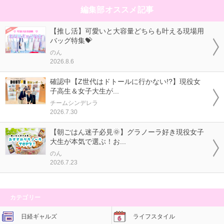
編集部オススメ記事
【推し活】可愛いと大容量どちらも叶える現場用
バッグ特集💝
のん
2026.8.6
確認中【Z世代はドトールに行かない!?】現役女
子高生＆女子大生が...
チームシンデレラ
2026.7.30
【朝ごはん迷子必見🌞】グラノーラ好き現役女子
大生が本気で選ぶ！お...
のん
2026.7.23
カテゴリー
日経ギャルズ
ライフスタイル