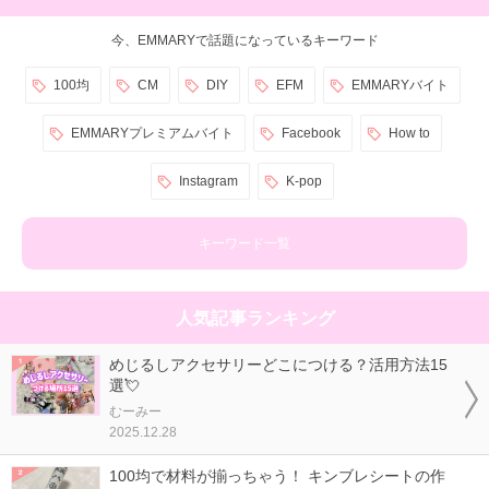
今、EMMARYで話題になっているキーワード
100均
CM
DIY
EFM
EMMARYバイト
EMMARYプレミアムバイト
Facebook
How to
Instagram
K-pop
キーワード一覧
人気記事ランキング
めじるしアクセサリーどこにつける？活用方法15
選💘
むーみー
2025.12.28
100均で材料が揃っちゃう！ キンブレシートの作