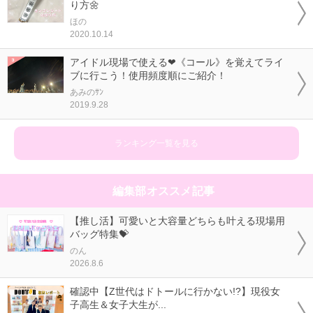
り方🌼
ほの
2020.10.14
アイドル現場で使える❤《コール》を覚えてライ
ブに行こう！使用頻度順にご紹介！
あみのｻﾝ
2019.9.28
ランキング一覧を見る
編集部オススメ記事
【推し活】可愛いと大容量どちらも叶える現場用
バッグ特集💝
のん
2026.8.6
確認中【Z世代はドトールに行かない!?】現役女
子高生＆女子大生が...