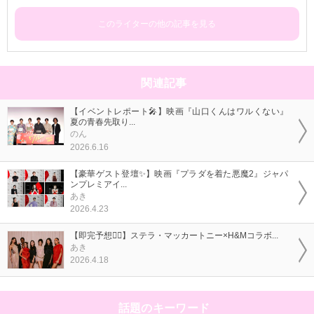
このライターの他の記事を見る
関連記事
【イベントレポート🎤】映画『山口くんはワルくない』
夏の青春先取り...
のん
2026.6.16
【豪華ゲスト登壇✨】映画『プラダを着た悪魔2』ジャパ
ンプレミアイ...
あき
2026.4.23
【即完予想❤️‍🔥】ステラ・マッカートニー×H&Mコラボ...
あき
2026.4.18
話題のキーワード