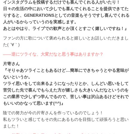
インスタグラムを投稿するだけでも喜んでくれる人がいたり！
日々の生活の中において少しでも喜んでくれることを提供できてた
りすると、GENERATIONSとしての音楽もそうですし喜んでくれる
人がいるからっていうのを実感します。
あとはやはり、ライブでの歓声とか頂くとすごく嬉しいですね！』
ファンの方に歌について褒められると嬉しいとお話しいただきまし
た( ´∀｀)
――逆にツライな、大変だなと思う事はありますか？
片寄さん
『そりゃあツライこともあるけど…簡単にできちゃうとやる意味が
ないというか。
ツライ思いをして出来るようになったりとか、しんどい思いをして
苦労した先で喜んでもらえた方が嬉しさも大きいんだなというのを
この業界で少しずつ学んでるので、苦しい事は沢山あるけどそれで
もいいのかなって思います(^^)』
陰での努力が今の片寄さんを作っているのでしょう！
私もツラいと感じてもその先にあるものを目指して頑張ろうと思い
ました！