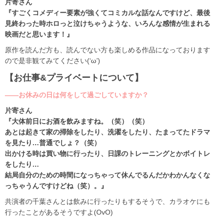
片寄さん
『すごくコメディー要素が強くてコミカルな話なんですけど、最後
見終わった時ホロっと泣けちゃうような、いろんな感情が生まれる
映画だと思います！』
原作を読んだ方も、読んでない方も楽しめる作品になっております
ので是非観てみてください(‘ω’)
【お仕事&プライベートについて】
――お休みの日は何をして過ごしていますか？
片寄さん
『大体前日にお酒を飲みますね。（笑）（笑）
あとは起きて家の掃除をしたり、洗濯をしたり、たまってたドラマ
を見たり…普通でしょ？（笑）
出かける時は買い物に行ったり、日課のトレーニングとかボイトレ
をしたり…
結局自分のための時間になっちゃって休んでるんだかわかんなくな
っちゃうんですけどね（笑）。』
共演者の千葉さんとは飲みに行ったりもするそうで、カラオケにも
行ったことがあるそうですよ(OvO)