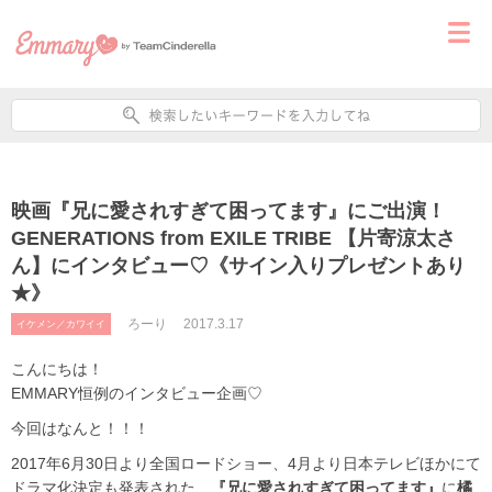
映画『兄に愛されすぎて困ってます』にご出演！
GENERATIONS from EXILE TRIBE 【片寄涼太さ
ん】にインタビュー♡《サイン入りプレゼントあり
★》
ろーり
2017.3.17
イケメン／カワイイ
こんにちは！
EMMARY恒例のインタビュー企画♡
今回はなんと！！！
2017年6月30日より全国ロードショー、4月より日本テレビほかにて
ドラマ化決定も発表された、
『兄に愛されすぎて困ってます』
に
橘