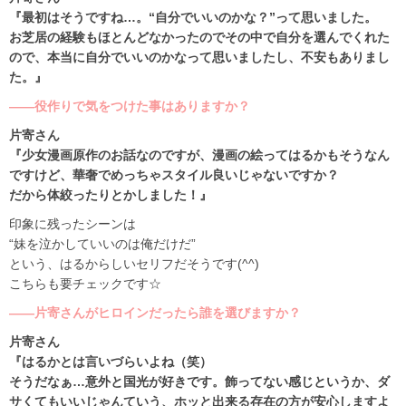
『最初はそうですね…。“自分でいいのかな？”って思いました。
お芝居の経験もほとんどなかったのでその中で自分を選んでくれた
ので、本当に自分でいいのかなって思いましたし、不安もありまし
た。』
――役作りで気をつけた事はありますか？
片寄さん
『少女漫画原作のお話なのですが、漫画の絵ってはるかもそうなん
ですけど、華奢でめっちゃスタイル良いじゃないですか？
だから体絞ったりとかしました！』
印象に残ったシーンは
“妹を泣かしていいのは俺だけだ”
という、はるからしいセリフだそうです(^^)
こちらも要チェックです☆
――片寄さんがヒロインだったら誰を選びますか？
片寄さん
『はるかとは言いづらいよね（笑）
そうだなぁ…意外と国光が好きです。飾ってない感じというか、ダ
サくてもいいじゃんていう、ホッと出来る存在の方が安心しますよ