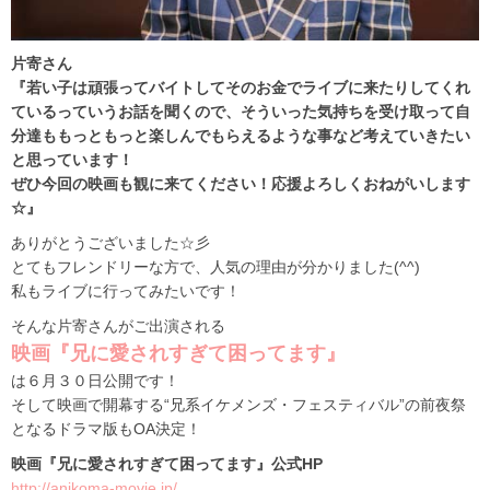
片寄さん
『若い子は頑張ってバイトしてそのお金でライブに来たりしてくれ
ているっていうお話を聞くので、そういった気持ちを受け取って自
分達ももっともっと楽しんでもらえるような事など考えていきたい
と思っています！
ぜひ今回の映画も観に来てください！応援よろしくおねがいします
☆』
ありがとうございました☆彡
とてもフレンドリーな方で、人気の理由が分かりました(^^)
私もライブに行ってみたいです！
そんな片寄さんがご出演される
映画『兄に愛されすぎて困ってます』
は６月３０日公開です！
そして映画で開幕する“兄系イケメンズ・フェスティバル”の前夜祭
となるドラマ版もOA決定！
映画『兄に愛されすぎて困ってます』公式HP
http://anikoma-movie.jp/