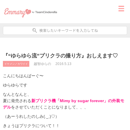
『“ゆらゆら流”プリクラの撮り方』おしえます♡
越智ゆらの
2016.5.13
イケメン／カワイイ
こんにちはんばーぐ〜
ゆらゆらです
なんとなんと、
夏に発売される
新プリクラ機「Mimy by sugar forever」の外装モ
デル
をさせていただくことになりまして、、、
（あーうれしたのしみ(._.)♡）
きょうはプリクラについて！！