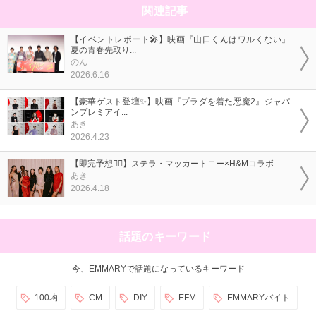
関連記事
【イベントレポート🎤】映画『山口くんはワルくない』
夏の青春先取り...
のん
2026.6.16
【豪華ゲスト登壇✨】映画『プラダを着た悪魔2』ジャパ
ンプレミアイ...
あき
2026.4.23
【即完予想❤️‍🔥】ステラ・マッカートニー×H&Mコラボ...
あき
2026.4.18
話題のキーワード
今、EMMARYで話題になっているキーワード
100均
CM
DIY
EFM
EMMARYバイト