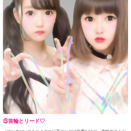
⑤首輪とリード♡