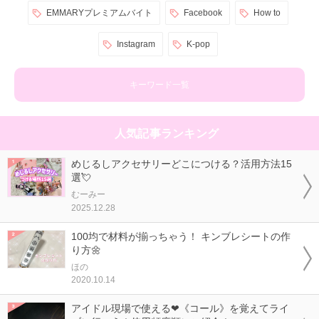
EMMARYプレミアムバイト
Facebook
How to
Instagram
K-pop
キーワード一覧
人気記事ランキング
めじるしアクセサリーどこにつける？活用方法15
選💘
むーみー
2025.12.28
100均で材料が揃っちゃう！ キンブレシートの作
り方🌼
ほの
2020.10.14
アイドル現場で使える❤《コール》を覚えてライ