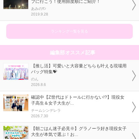
ブに行こう！使用頻度順にご紹介！
あみのｻﾝ
2019.9.28
ランキング一覧を見る
編集部オススメ記事
【推し活】可愛いと大容量どちらも叶える現場用
バッグ特集💝
のん
2026.8.6
確認中【Z世代はドトールに行かない!?】現役女
子高生＆女子大生が...
チームシンデレラ
2026.7.30
【朝ごはん迷子必見🌞】グラノーラ好き現役女子
大生が本気で選ぶ！お...