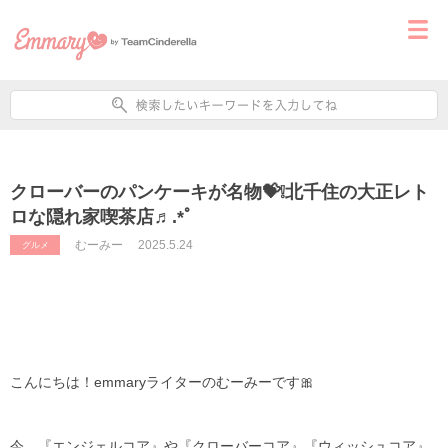
クローバーのパンケーキが名物💝❕北千住の大正レト
ロな隠れ家喫茶店♬.*ﾟ
むーみー
2025.5.24
グルメ
こんにちは！emmaryライターのむーみーです🎀
今、『エンジェルコア』や『クローバーコア』『ウィッシュコア』