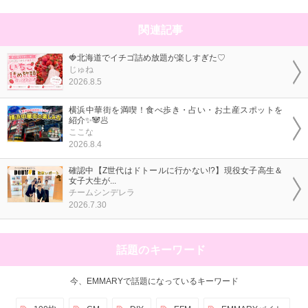
関連記事
🍓北海道でイチゴ詰め放題が楽しすぎた♡
じゅね
2026.8.5
横浜中華街を満喫！食べ歩き・占い・お土産スポットを
紹介✨🐼🥟
ここな
2026.8.4
確認中【Z世代はドトールに行かない!?】現役女子高生＆
女子大生が...
チームシンデレラ
2026.7.30
話題のキーワード
今、EMMARYで話題になっているキーワード