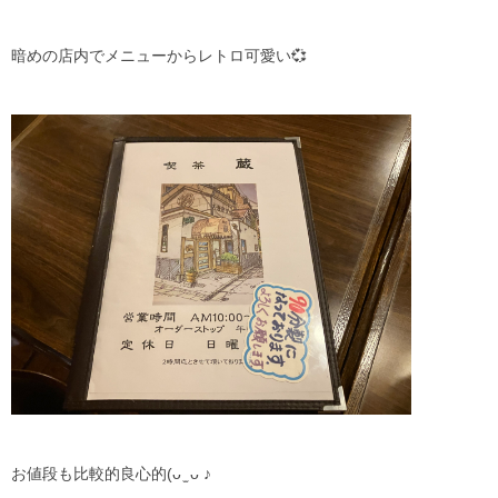
暗めの店内でメニューからレトロ可愛い💞
お値段も比較的良心的(ᴗ ̫ ᴗ ♪