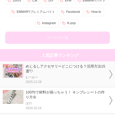
100均
CM
DIY
EFM
EMMARYバイト
EMMARYプレミアムバイト
Facebook
How to
Instagram
K-pop
キーワード一覧
人気記事ランキング
めじるしアクセサリーどこにつける？活用方法15
選💘
むーみー
2025.12.28
100均で材料が揃っちゃう！ キンブレシートの作
り方🌼
ほの
2020.10.14