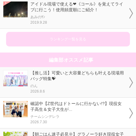
アイドル現場で使える❤《コール》を覚えてライ
ブに行こう！使用頻度順にご紹介！
あみのｻﾝ
2019.9.28
ランキング一覧を見る
編集部オススメ記事
【推し活】可愛いと大容量どちらも叶える現場用
バッグ特集💝
のん
2026.8.6
確認中【Z世代はドトールに行かない!?】現役女
子高生＆女子大生が...
チームシンデレラ
2026.7.30
【朝ごはん迷子必見🌞】グラノーラ好き現役女子