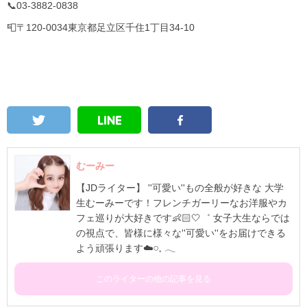
📞03-3882-0838
📮〒120-0034東京都足立区千住1丁目34-10
むーみー
【JDライター】 ''可愛い''もの全般が好きな 大学
生むーみーです！フレンチガーリーなお洋服やカ
フェ巡りが大好きです👶🏻🤍゛ 女子大生ならでは
の視点で、皆様に様々な''可愛い''をお届けできる
よう頑張ります☁️𓏸⁡𓈒 𓂃
このライターの他の記事を見る