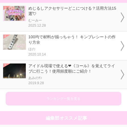
めじるしアクセサリーどこにつける？活用方法15
選💘
むーみー
2025.12.28
100均で材料が揃っちゃう！ キンブレシートの作
り方🌼
ほの
2020.10.14
アイドル現場で使える❤《コール》を覚えてライ
ブに行こう！使用頻度順にご紹介！
あみのｻﾝ
2019.9.28
ランキング一覧を見る
編集部オススメ記事