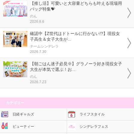
【推し活】可愛いと大容量どちらも叶える現場用
バッグ特集💝
のん
2026.8.6
確認中【Z世代はドトールに行かない!?】現役女
子高生＆女子大生が...
チームシンデレラ
2026.7.30
【朝ごはん迷子必見🌞】グラノーラ好き現役女子
大生が本気で選ぶ！お...
のん
2026.7.23
カテゴリー
日経ギャルズ
ライフスタイル
ビューティー
シンデレラフェス