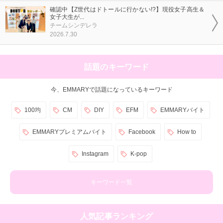
確認中【Z世代はドトールに行かない!?】現役女子高生＆
女子大生が...
チームシンデレラ
2026.7.30
話題のキーワード
今、EMMARYで話題になっているキーワード
100均
CM
DIY
EFM
EMMARYバイト
EMMARYプレミアムバイト
Facebook
How to
Instagram
K-pop
キーワード一覧
人気記事ランキング