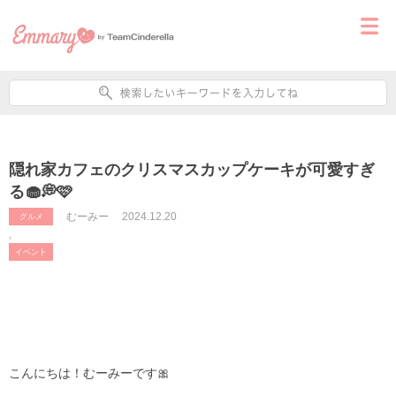
隠れ家カフェのクリスマスカップケーキが可愛すぎ
る🧁💭🩷
むーみー
2024.12.20
グルメ
,
イベント
こんにちは！むーみーです🎀