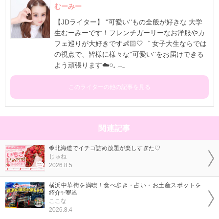
むーみー
【JDライター】 ''可愛い''もの全般が好きな 大学
生むーみーです！フレンチガーリーなお洋服やカ
フェ巡りが大好きです👶🏻🤍゛ 女子大生ならでは
の視点で、皆様に様々な''可愛い''をお届けできる
よう頑張ります☁️𓏸⁡𓈒 𓂃
このライターの他の記事を見る
関連記事
🍓北海道でイチゴ詰め放題が楽しすぎた♡
じゅね
2026.8.5
横浜中華街を満喫！食べ歩き・占い・お土産スポットを
紹介✨🐼🥟
ここな
2026.8.4