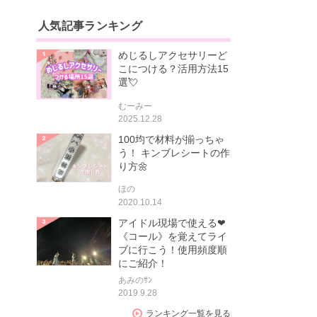
人気記事ランキング
めじるしアクセサリーど
こにつける？活用方法15
選💘
むーみー
2025.12.28
100均で材料が揃っちゃ
う！ キンブレシートの作
り方🌼
ほの
2020.10.14
アイドル現場で使える❤
《コール》を覚えてライ
ブに行こう！使用頻度順
にご紹介！
あみのｻﾝ
2019.9.28
ランキング一覧を見る