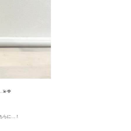
🍓
ちらに…！