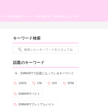
ング
JK&JD編集部メンバー
歴代編集長
EMMARYとは
TOP
キーワード検索
話題のキーワード
今、EMMARYで話題になっているキーワード
100均
CM
DIY
EFM
EMMARYバイト
EMMARYプレミアムバイト