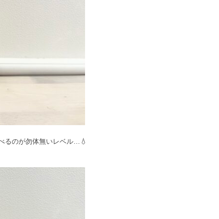
べるのが勿体無いレベル…💧