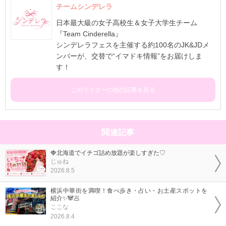
チームシンデレラ
日本最大級の女子高校生＆女子大学生チーム
『Team Cinderella』
シンデレラフェスを主催する約100名のJK&JDメ
ンバーが、交替で“イマドキ情報”をお届けしま
す！
このライターの他の記事を見る
関連記事
🍓北海道でイチゴ詰め放題が楽しすぎた♡
じゅね
2026.8.5
横浜中華街を満喫！食べ歩き・占い・お土産スポットを
紹介✨🐼🥟
ここな
2026.8.4