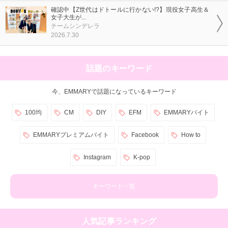
確認中【Z世代はドトールに行かない!?】現役女子高生＆
女子大生が...
チームシンデレラ
2026.7.30
話題のキーワード
今、EMMARYで話題になっているキーワード
100均
CM
DIY
EFM
EMMARYバイト
EMMARYプレミアムバイト
Facebook
How to
Instagram
K-pop
キーワード一覧
人気記事ランキング