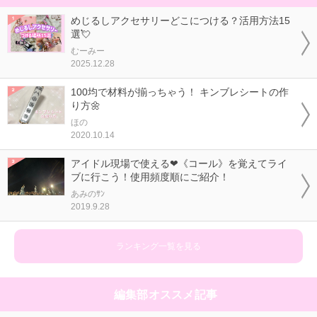
めじるしアクセサリーどこにつける？活用方法15
選💘
むーみー
2025.12.28
100均で材料が揃っちゃう！ キンブレシートの作
り方🌼
ほの
2020.10.14
アイドル現場で使える❤《コール》を覚えてライ
ブに行こう！使用頻度順にご紹介！
あみのｻﾝ
2019.9.28
ランキング一覧を見る
編集部オススメ記事