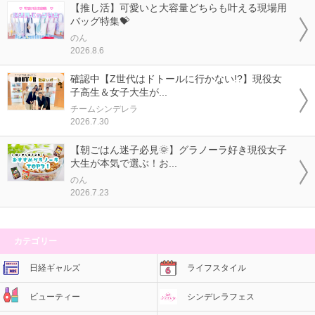
【推し活】可愛いと大容量どちらも叶える現場用
バッグ特集💝
のん
2026.8.6
確認中【Z世代はドトールに行かない!?】現役女
子高生＆女子大生が...
チームシンデレラ
2026.7.30
【朝ごはん迷子必見🌞】グラノーラ好き現役女子
大生が本気で選ぶ！お...
のん
2026.7.23
カテゴリー
日経ギャルズ
ライフスタイル
ビューティー
シンデレラフェス