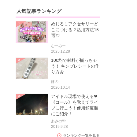
人気記事ランキング
めじるしアクセサリーど
こにつける？活用方法15
選💘
むーみー
2025.12.28
100均で材料が揃っちゃ
う！ キンブレシートの作
り方🌼
ほの
2020.10.14
アイドル現場で使える❤
《コール》を覚えてライ
ブに行こう！使用頻度順
にご紹介！
あみのｻﾝ
2019.9.28
ランキング一覧を見る