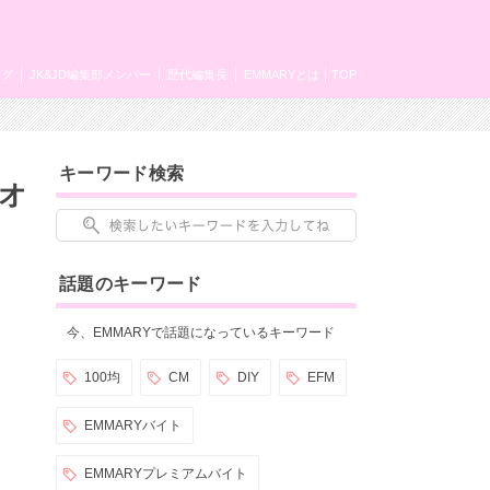
ング
JK&JD編集部メンバー
歴代編集長
EMMARYとは
TOP
キーワード検索
(オ
話題のキーワード
今、EMMARYで話題になっているキーワード
100均
CM
DIY
EFM
EMMARYバイト
EMMARYプレミアムバイト