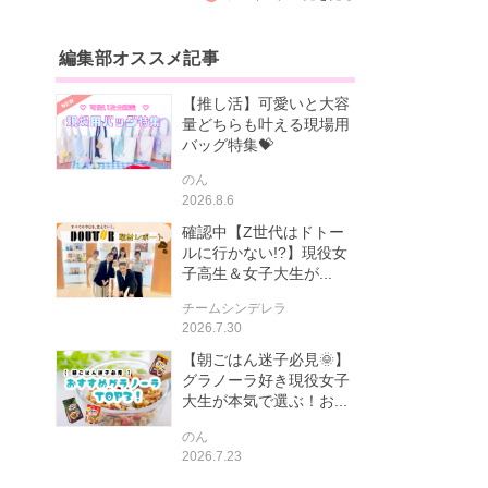
編集部オススメ記事
【推し活】可愛いと大容
量どちらも叶える現場用
バッグ特集💝
のん
2026.8.6
確認中【Z世代はドトー
ルに行かない!?】現役女
子高生＆女子大生が...
チームシンデレラ
2026.7.30
【朝ごはん迷子必見🌞】
グラノーラ好き現役女子
大生が本気で選ぶ！お...
のん
2026.7.23