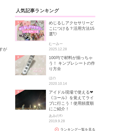
人気記事ランキング
めじるしアクセサリーど
こにつける？活用方法15
選💘
むーみー
すが
2025.12.28
100均で材料が揃っちゃ
う！ キンブレシートの作
り方🌼
ほの
2020.10.14
アイドル現場で使える❤
《コール》を覚えてライ
ブに行こう！使用頻度順
にご紹介！
あみのｻﾝ
2019.9.28
ランキング一覧を見る