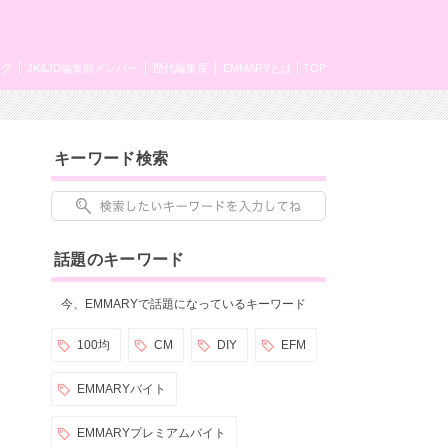
ング
JK&JD編集部メンバー
歴代編集長
EMMARYとは
TOP
キーワード検索
話題のキーワード
今、EMMARYで話題になっているキーワード
100均
CM
DIY
EFM
EMMARYバイト
EMMARYプレミアムバイト