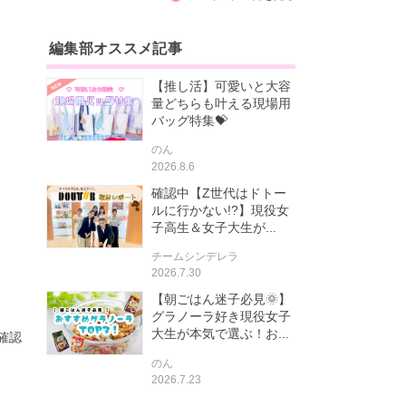
編集部オススメ記事
【推し活】可愛いと大容
量どちらも叶える現場用
バッグ特集💝
のん
2026.8.6
確認中【Z世代はドトー
ルに行かない!?】現役女
子高生＆女子大生が...
チームシンデレラ
2026.7.30
【朝ごはん迷子必見🌞】
グラノーラ好き現役女子
大生が本気で選ぶ！お...
確認
のん
2026.7.23