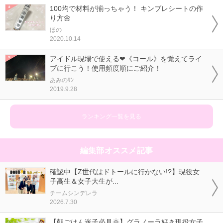
100均で材料が揃っちゃう！ キンブレシートの作
り方🌼
ほの
2020.10.14
アイドル現場で使える❤《コール》を覚えてライ
ブに行こう！使用頻度順にご紹介！
あみのｻﾝ
2019.9.28
ランキング一覧を見る
編集部オススメ記事
確認中【Z世代はドトールに行かない!?】現役女
子高生＆女子大生が...
チームシンデレラ
2026.7.30
【朝ごはん迷子必見🌞】グラノーラ好き現役女子