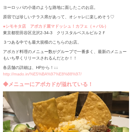
ヨーロッパの小道のような路地に面したこのお店。
原宿では珍しいテラス席があって、オシャレに楽しめそう♡
●シモキタ店 アボカド屋マドッシュ！カフェ（＋バル）
東京都世田谷区北沢2-34-3 クリスタルベスルビル２Ｆ
３つある中でも最大規模のこちらのお店。
アボカド料理のメニュー数がグループで一番多く、最新のメニュー
もいち早くリリースされるんだとか！！
各店舗の詳細は、HPから！↓↓
http://mado.in/%E5%BA%97%E8%88%97/
◆メニューにアボカドが溢れている！