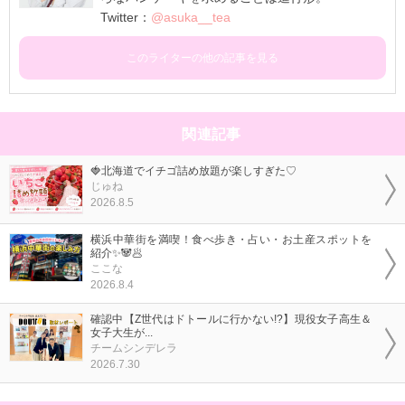
Twitter：
@asuka__tea
このライターの他の記事を見る
関連記事
🍓北海道でイチゴ詰め放題が楽しすぎた♡
じゅね
2026.8.5
横浜中華街を満喫！食べ歩き・占い・お土産スポットを
紹介✨🐼🥟
ここな
2026.8.4
確認中【Z世代はドトールに行かない!?】現役女子高生＆
女子大生が...
チームシンデレラ
2026.7.30