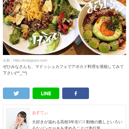
出典：https://instagram.com/
ぜひみなさんも、マドッシュカフェでアボカド料理を堪能してみて
下さい(*^_^*)
あすてぃ
大好きが溢れる高校3年生\♡/ 動物の癒しといろい
ろなパンケーキを求めることは進行形。