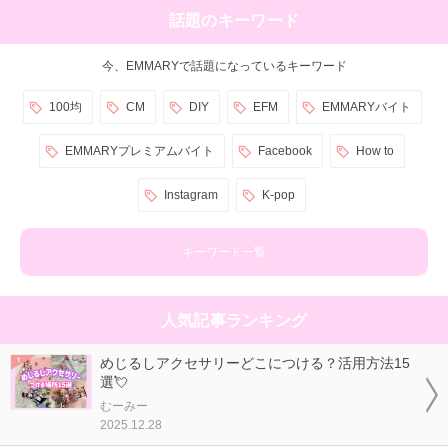
話題のキーワード
今、EMMARYで話題になっているキーワード
100均
CM
DIY
EFM
EMMARYバイト
EMMARYプレミアムバイト
Facebook
How to
Instagram
K-pop
キーワード一覧
人気記事ランキング
めじるしアクセサリーどこにつける？活用方法15
選💘
むーみー
2025.12.28