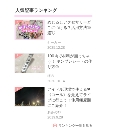
人気記事ランキング
めじるしアクセサリーど
こにつける？活用方法15
選💘
むーみー
2025.12.28
100均で材料が揃っちゃ
う！ キンブレシートの作
り方🌼
ほの
2020.10.14
アイドル現場で使える❤
《コール》を覚えてライ
ブに行こう！使用頻度順
にご紹介！
あみのｻﾝ
2019.9.28
ランキング一覧を見る