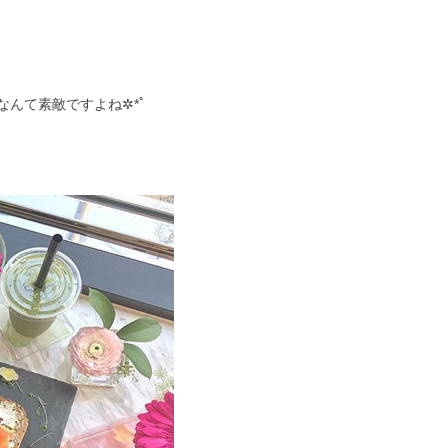
んて素敵ですよね✲*ﾟ