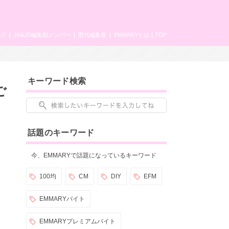
ング
JK&JD編集部メンバー
歴代編集長
EMMARYとは
TOP
キーワード検索
ご
話題のキーワード
今、EMMARYで話題になっているキーワード
100均
CM
DIY
EFM
EMMARYバイト
EMMARYプレミアムバイト