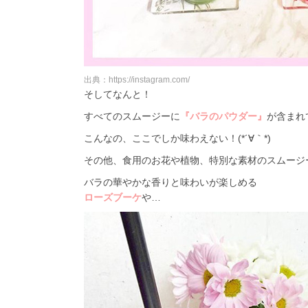
出典：https://instagram.com/
そしてなんと！
すべてのスムージーに
『バラのパウダー』
が含まれ
こんなの、ここでしか味わえない！(*´∀｀*)
その他、食用のお花や植物、特別な素材のスムージ
バラの華やかな香りと味わいが楽しめる
ローズブーケ
や…