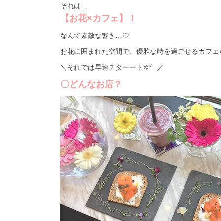
それは…
【お花×カフェ】！
なんて素敵な響き…♡
お花に囲まれた空間で、優雅な時を過ごせるカフェな
＼それでは早速スターート✲*ﾟ ／
〇どんなお店？