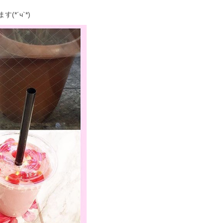
*´ч`*)