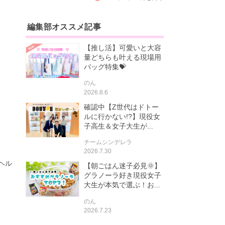
編集部オススメ記事
【推し活】可愛いと大容
量どちらも叶える現場用
バッグ特集💝
のん
2026.8.6
確認中【Z世代はドトー
ルに行かない!?】現役女
子高生＆女子大生が...
チームシンデレラ
2026.7.30
ヘル
【朝ごはん迷子必見🌞】
グラノーラ好き現役女子
大生が本気で選ぶ！お...
のん
2026.7.23