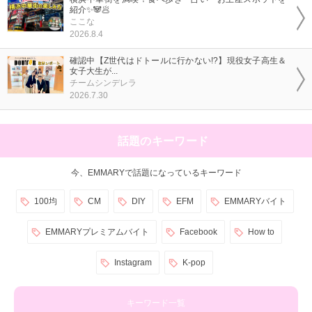
紹介✨🐼🥟
ここな
2026.8.4
確認中【Z世代はドトールに行かない!?】現役女子高生＆
女子大生が...
チームシンデレラ
2026.7.30
話題のキーワード
今、EMMARYで話題になっているキーワード
100均
CM
DIY
EFM
EMMARYバイト
EMMARYプレミアムバイト
Facebook
How to
Instagram
K-pop
キーワード一覧