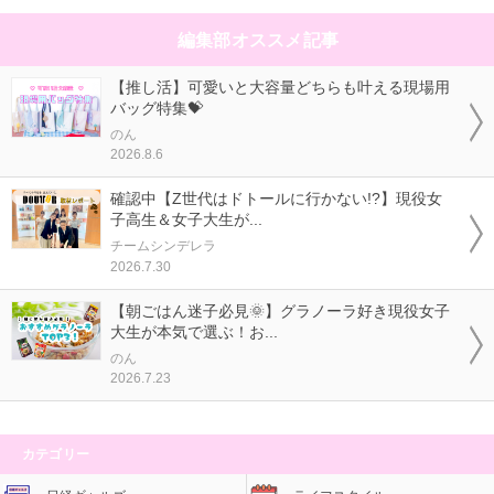
編集部オススメ記事
【推し活】可愛いと大容量どちらも叶える現場用
バッグ特集💝
のん
2026.8.6
確認中【Z世代はドトールに行かない!?】現役女
子高生＆女子大生が...
チームシンデレラ
2026.7.30
【朝ごはん迷子必見🌞】グラノーラ好き現役女子
大生が本気で選ぶ！お...
のん
2026.7.23
カテゴリー