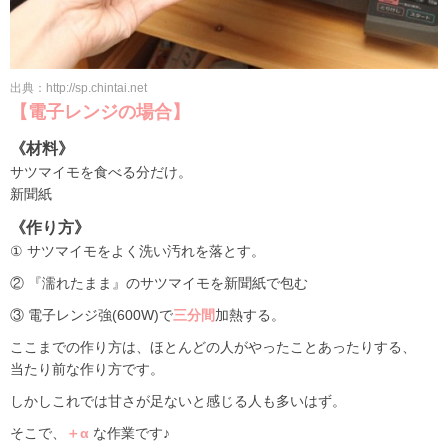
出典：http://sp.chintai.net
【電子レンジの場合】
《材料》
サツマイモを食べる分だけ。
新聞紙
《作り方》
① サツマイモをよく洗い汚れを落とす。
② 『濡れたまま』のサツマイモを新聞紙で包む
③ 電子レンジ強(600W)で
三分間
加熱する。
ここまでの作り方は、ほとんどの人がやったことあったりする、
当たり前な作り方です。
しかしこれでは甘さが足ないと感じる人も多いはず。
そこで、
＋α
な作業です♪