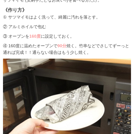
サツマイモ (安納芋だとなお良い○)を食べる分だけ。
《作り方》
① サツマイモはよく洗って、綺麗に汚れを落とす。
② アルミホイルで包む
③ オーブンを
160度
に設定しておく。
④ 160度に温めたオーブンで
90分
焼く。竹串などでさしてずーっと
通れば完成！！通らない場合はもう少し焼く。