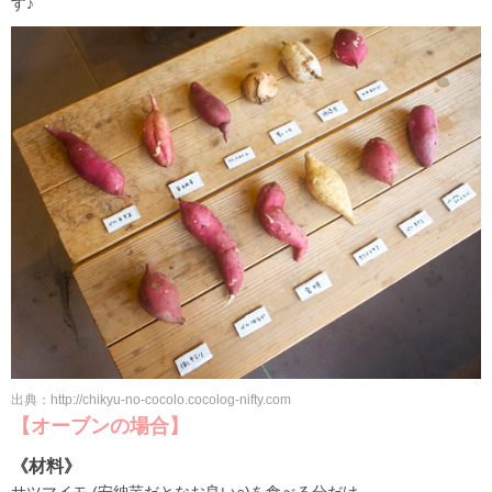
す♪
出典：http://chikyu-no-cocolo.cocolog-nifty.com
【オーブンの場合】
《材料》