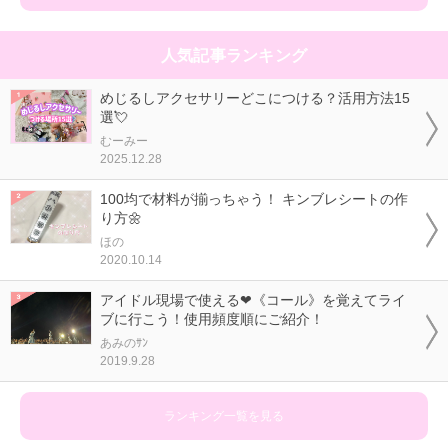
人気記事ランキング
めじるしアクセサリーどこにつける？活用方法15
選💘
むーみー
2025.12.28
100均で材料が揃っちゃう！ キンブレシートの作
り方🌼
ほの
2020.10.14
アイドル現場で使える❤《コール》を覚えてライ
ブに行こう！使用頻度順にご紹介！
あみのｻﾝ
2019.9.28
ランキング一覧を見る