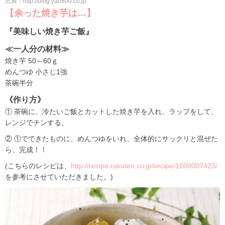
出典：http://blog.yao800.co.jp
【余った焼き芋は…】
『美味しい焼き芋ご飯』
≪一人分の材料≫
焼き芋 50～60ｇ
めんつゆ 小さじ1強
茶碗半分
《作り方》
① 茶碗に、冷たいご飯とカットした焼き芋を入れ、ラップをして、
レンジでチンする。
② ①でできたものに、めんつゆをいれ、全体的にサックリと混ぜた
ら、完成！！
(こちらのレシピは、
http://recipe.rakuten.co.jp/recipe/1600007423/
を参考にさせていただきました。)