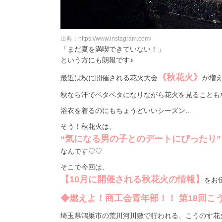
出典：https://www.instagram.com/
「まだ夏を満喫できていない！」
という方にも朗報です♪
《秋花火》
最近は秋に開催される花火大会
が増
秋なら汗でベタベタになりながら花火を見ることも
浴衣を着るのにもちょうどいいシーズン…
そう！秋花火は、
“気になる男の子とのデートにぴったり”
なんです♡♡
そこで今回は、
【10月に開催される秋花火の情報】
をお
◆燃えよ！商工会青年部！！ 第18回こ
埼玉県鴻巣市の荒川河川敷で行われる、こうのす花