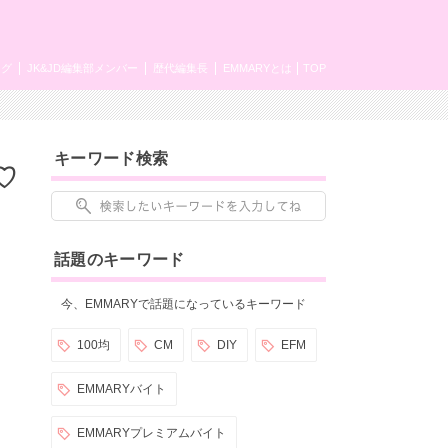
ング
JK&JD編集部メンバー
歴代編集長
EMMARYとは
TOP
キーワード検索
♡
話題のキーワード
今、EMMARYで話題になっているキーワード
100均
CM
DIY
EFM
EMMARYバイト
EMMARYプレミアムバイト