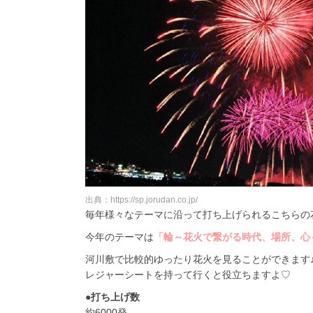
出典：https://sp.jorudan.co.jp/
毎年様々なテーマに沿って打ち上げられるこちらの
今年のテーマは
「輪～花火で繋がる時代、場所、心
河川敷で比較的ゆったり花火を見ることができます
レジャーシートを持って行くと役立ちますよ♡
●打ち上げ数
約6000発