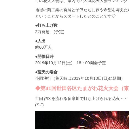
この花火大会は、県内での人気花火大会ランキングで
地域の商工業の発展と子供たちに夢や希望を与えた
ということからスタートしたとのことです♡
●打ち上げ数
2万発超 (予定)
●人出
約60万人
●開催日時
2019年10月12日(土) 18：00開会予定
●荒天の場合
小雨決行（荒天時は2019年10月13日(日)に延期）
◆第41回世田谷区たまがわ花火大会（
世田谷区を流れる多摩川で打ち上げられる花火～～
(*´-`)