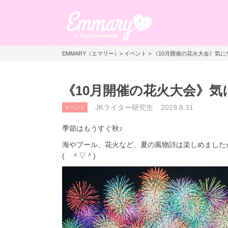
EMMARY（エマリー）
>
イベント
> 《10月開催の花火大会》気に
《10月開催の花火大会》気
JKライター研究生
2019.8.31
イベント
季節はもうすぐ秋♪
海やプール、花火など、夏の風物詩は楽しめました
( ＾▽＾)