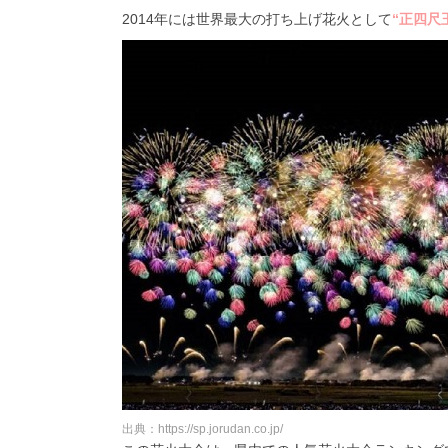
2014年には世界最大の打ち上げ花火として
“正四尺
出典：https://sp.jorudan.co.jp/