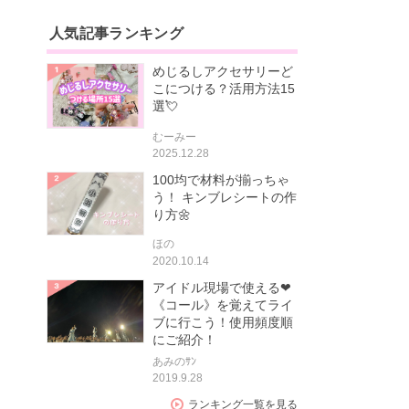
人気記事ランキング
めじるしアクセサリーど
こにつける？活用方法15
選💘
むーみー
2025.12.28
100均で材料が揃っちゃ
う！ キンブレシートの作
り方🌼
ほの
2020.10.14
アイドル現場で使える❤
《コール》を覚えてライ
ブに行こう！使用頻度順
にご紹介！
あみのｻﾝ
2019.9.28
ランキング一覧を見る