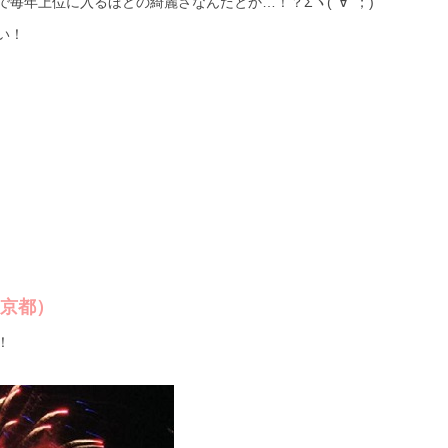
毎年上位に入るほどの綺麗さなんだとか…！？Σヽ(ﾟ∀ﾟ；)
い！
東京都）
！