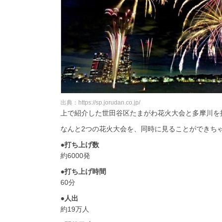
出典：https://sp.jorudan.co.jp/
上で紹介した世田谷区たまがわ花火大会と多摩川を
なんと2つの花火大会を、同時に見ることができち
●打ち上げ数
約6000発
●打ち上げ時間
60分
●人出
約19万人