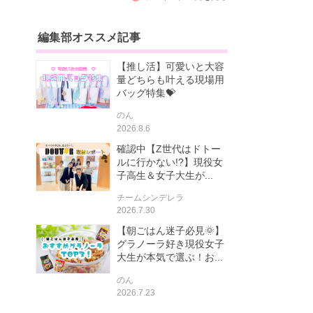
編集部オススメ記事
【推し活】可愛いと大容
量どちらも叶える現場用
バッグ特集💝
のん
2026.8.6
確認中【Z世代はドトー
ルに行かない!?】現役女
子高生＆女子大生が...
チームシンデレラ
2026.7.30
【朝ごはん迷子必見🌞】
グラノーラ好き現役女子
大生が本気で選ぶ！お...
のん
2026.7.23