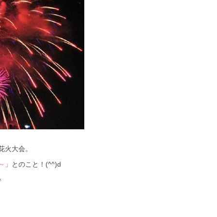
花火大会。
～」
とのこと！(^^)d
♪