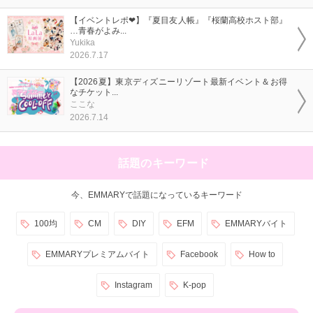
【イベントレポ❤】『夏目友人帳』『桜蘭高校ホスト部』
…青春がよみ...
Yukika
2026.7.17
【2026夏】東京ディズニーリゾート最新イベント＆お得
なチケット...
ここな
2026.7.14
話題のキーワード
今、EMMARYで話題になっているキーワード
100均
CM
DIY
EFM
EMMARYバイト
EMMARYプレミアムバイト
Facebook
How to
Instagram
K-pop