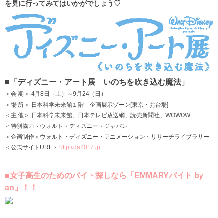
を見に行ってみてはいかがでしょう♡
■「ディズニー・アート展 いのちを吹き込む魔法」
＜会 期＞ 4月8日（土）～9月24（日）
＜場 所＞ 日本科学未来館１階 企画展示ゾーン[東京・お台場]
＜主 催＞ 日本科学未来館、日本テレビ放送網、読売新聞社、WOWOW
＜特別協力＞ウォルト・ディズニー・ジャパン
＜企画制作＞ウォルト・ディズニー・アニメーション・リサーチライブラリー
＜公式サイトURL＞
http://da2017.jp
■女子高生のためのバイト探しなら「EMMARYバイト by
an」！！