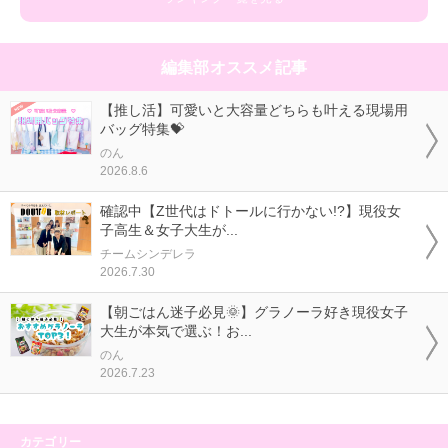
編集部オススメ記事
【推し活】可愛いと大容量どちらも叶える現場用
バッグ特集💝
のん
2026.8.6
確認中【Z世代はドトールに行かない!?】現役女
子高生＆女子大生が...
チームシンデレラ
2026.7.30
【朝ごはん迷子必見🌞】グラノーラ好き現役女子
大生が本気で選ぶ！お...
のん
2026.7.23
カテゴリー