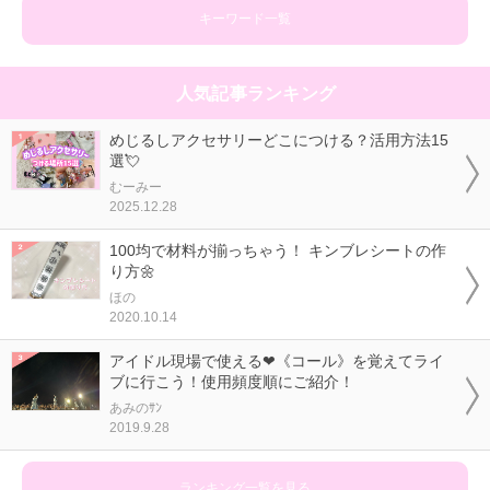
キーワード一覧
人気記事ランキング
めじるしアクセサリーどこにつける？活用方法15
選💘
むーみー
2025.12.28
100均で材料が揃っちゃう！ キンブレシートの作
り方🌼
ほの
2020.10.14
アイドル現場で使える❤《コール》を覚えてライ
ブに行こう！使用頻度順にご紹介！
あみのｻﾝ
2019.9.28
ランキング一覧を見る