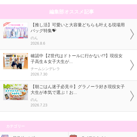
編集部オススメ記事
【推し活】可愛いと大容量どちらも叶える現場用
バッグ特集💝
のん
2026.8.6
確認中【Z世代はドトールに行かない!?】現役女
子高生＆女子大生が...
チームシンデレラ
2026.7.30
【朝ごはん迷子必見🌞】グラノーラ好き現役女子
大生が本気で選ぶ！お...
のん
2026.7.23
カテゴリー