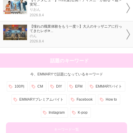
【インタビュー】7/31(金)公開！ディズニーが贈る ＜超＞
実写...
りおん
2026.8.4
【憧れの職業体験をもう一度✨】大人のキッザニアに行っ
てきたレポ✈...
のん
2026.8.4
話題のキーワード
今、EMMARYで話題になっているキーワード
100均
CM
DIY
EFM
EMMARYバイト
EMMARYプレミアムバイト
Facebook
How to
Instagram
K-pop
キーワード一覧