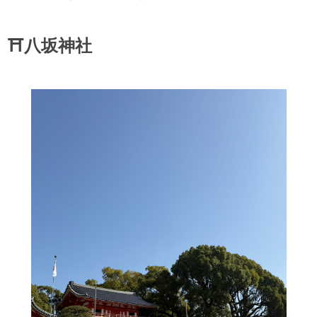
⛩️八坂神社