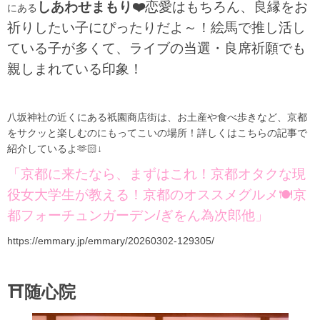
しあわせまもり❤️
恋愛はもちろん、良縁をお
にある
祈りしたい子にぴったりだよ～！絵馬で推し活し
ている子が多くて、ライブの当選・良席祈願でも
親しまれている印象！
八坂神社の近くにある祇園商店街は、お土産や食べ歩きなど、京都
をサクッと楽しむのにもってこいの場所！詳しくはこちらの記事で
紹介しているよ🫶🏻↓
「京都に来たなら、まずはこれ！京都オタクな現
役女大学生が教える！京都のオススメグルメ🍽️京
都フォーチュンガーデン/ぎをん為次郎他」
https://emmary.jp/emmary/20260302-129305/
⛩️随心院