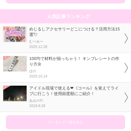
人気記事ランキング
めじるしアクセサリーどこにつける？活用方法15
選💘
むーみー
2025.12.28
100均で材料が揃っちゃう！ キンブレシートの作
り方🌼
ほの
2020.10.14
アイドル現場で使える❤《コール》を覚えてライ
ブに行こう！使用頻度順にご紹介！
あみのｻﾝ
2019.9.28
ランキング一覧を見る