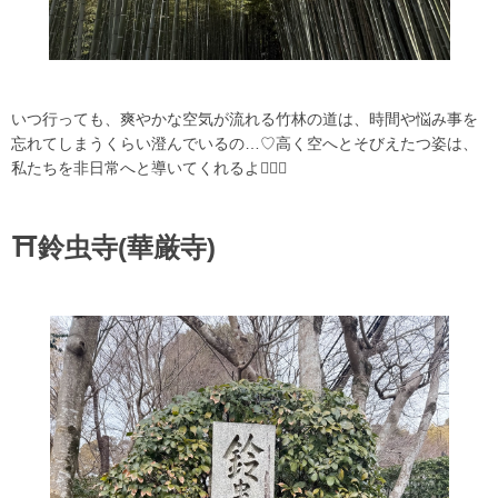
いつ行っても、爽やかな空気が流れる竹林の道は、時間や悩み事を
忘れてしまうくらい澄んでいるの…♡高く空へとそびえたつ姿は、
私たちを非日常へと導いてくれるよ🙋🏻‍♀️
⛩️鈴虫寺(華厳寺)