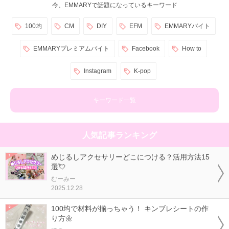
今、EMMARYで話題になっているキーワード
100均
CM
DIY
EFM
EMMARYバイト
EMMARYプレミアムバイト
Facebook
How to
Instagram
K-pop
キーワード一覧
人気記事ランキング
めじるしアクセサリーどこにつける？活用方法15
選💘
むーみー
2025.12.28
100均で材料が揃っちゃう！ キンブレシートの作
り方🌼