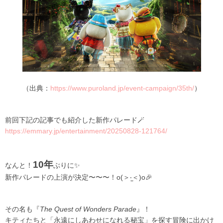
（出典：
https://www.puroland.jp/event-campaign/35th/
）
前回下記の記事でも紹介した新作パレード🪄
https://emmary.jp/entertainment/20250828-121764/
10年
なんと！
ぶりに✨
新作パレードの上演が決定〜〜〜！o(＞‧̫＜)o🎉
その名も『
The Quest of Wonders Parade
』！
キティたちと「永遠にしあわせになれる秘宝」を探す冒険に出かけ