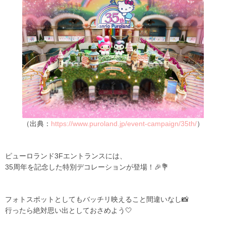
（出典：
https://www.puroland.jp/event-campaign/35th/
）
ピューロランド3Fエントランスには、
35周年を記念した特別デコレーションが登場！🎉💐
フォトスポットとしてもバッチリ映えること間違いなし📸
行ったら絶対思い出としておさめよう🤍