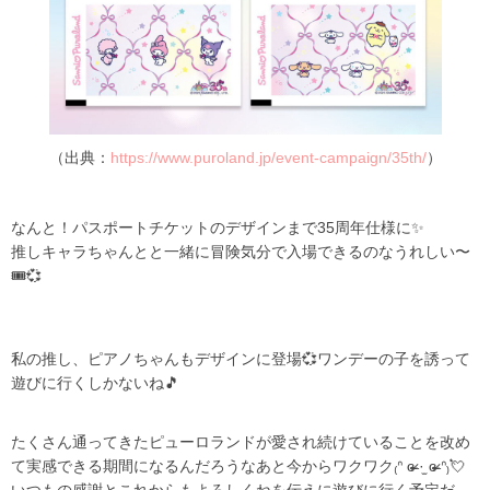
（出典：
https://www.puroland.jp/event-campaign/35th/
）
なんと！パスポートチケットのデザインまで35周年仕様に✨
推しキャラちゃんとと一緒に冒険気分で入場できるのなうれしい〜
🎟💞
私の推し、ピアノちゃんもデザインに登場💞ワンデーの子を誘って
遊びに行くしかないね🎵
たくさん通ってきたピューロランドが愛され続けていることを改め
て実感できる期間になるんだろうなあと今からワクワク₍ᐢ ɞ̴̶̷ ·̫ ɞ̴̶̷ ᐢ₎💘