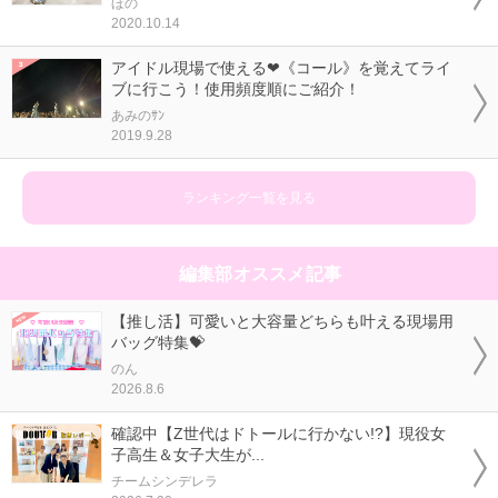
ほの
2020.10.14
アイドル現場で使える❤《コール》を覚えてライ
ブに行こう！使用頻度順にご紹介！
あみのｻﾝ
2019.9.28
ランキング一覧を見る
編集部オススメ記事
【推し活】可愛いと大容量どちらも叶える現場用
バッグ特集💝
のん
2026.8.6
確認中【Z世代はドトールに行かない!?】現役女
子高生＆女子大生が...
チームシンデレラ