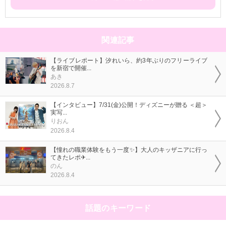
関連記事
【ライブレポート】汐れいら、約3年ぶりのフリーライブ
を新宿で開催...
あき
2026.8.7
【インタビュー】7/31(金)公開！ディズニーが贈る ＜超＞
実写...
りおん
2026.8.4
【憧れの職業体験をもう一度✨】大人のキッザニアに行っ
てきたレポ✈...
のん
2026.8.4
話題のキーワード