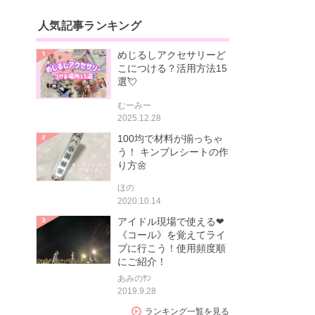
人気記事ランキング
めじるしアクセサリーど
こにつける？活用方法15
選💘
むーみー
2025.12.28
100均で材料が揃っちゃ
う！ キンブレシートの作
り方🌼
ほの
2020.10.14
アイドル現場で使える❤
《コール》を覚えてライ
ブに行こう！使用頻度順
にご紹介！
あみのｻﾝ
2019.9.28
ランキング一覧を見る