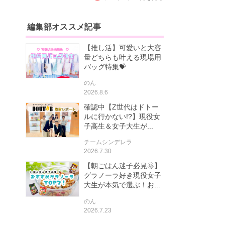
編集部オススメ記事
【推し活】可愛いと大容
量どちらも叶える現場用
バッグ特集💝
のん
2026.8.6
確認中【Z世代はドトー
ルに行かない!?】現役女
子高生＆女子大生が...
チームシンデレラ
2026.7.30
【朝ごはん迷子必見🌞】
グラノーラ好き現役女子
大生が本気で選ぶ！お...
のん
2026.7.23