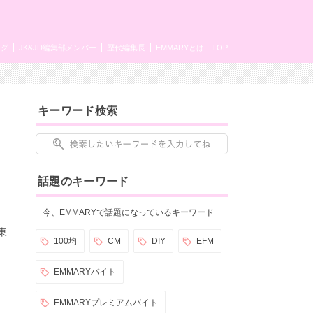
ング
JK&JD編集部メンバー
歴代編集長
EMMARYとは
TOP
キーワード検索
話題のキーワード
今、EMMARYで話題になっているキーワード
東
100均
CM
DIY
EFM
EMMARYバイト
EMMARYプレミアムバイト