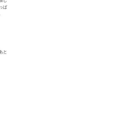
張し
っぱ
。
あと