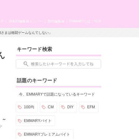
ング
JK&JD編集部メンバー
歴代編集長
EMMARYとは
TOP
お嬢さまは格闘ゲームなんてしない」
キーワード検索
ん
話題のキーワード
今、EMMARYで話題になっているキーワード
100均
CM
DIY
EFM
 ～
EMMARYバイト
✨
EMMARYプレミアムバイト