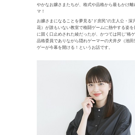
やかなお嬢さまたちが、格式や品格から最もかけ離
マ！
お嬢さまになることを夢見る“ド庶民”の主人公・深
花）が誰もいない教室で格闘ゲームに熱中する姿を
に固く口止めされた綾だったが、かつては同じ“格
品格委員でありながら隠れゲーマーの犬井夕（池田
ゲーが今幕を開ける！というお話です。