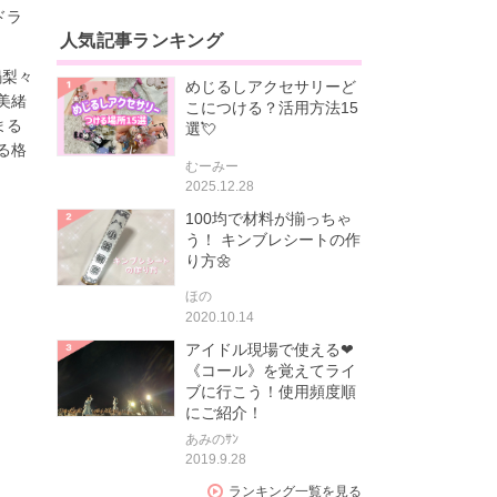
ドラ
人気記事ランキング
鍋梨々
めじるしアクセサリーど
美緒
こにつける？活用方法15
まる
選💘
る格
むーみー
2025.12.28
100均で材料が揃っちゃ
う！ キンブレシートの作
り方🌼
ほの
2020.10.14
アイドル現場で使える❤
《コール》を覚えてライ
ブに行こう！使用頻度順
にご紹介！
あみのｻﾝ
2019.9.28
ランキング一覧を見る