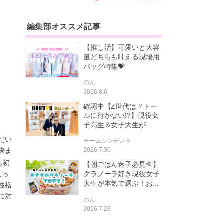
編集部オススメ記事
【推し活】可愛いと大容
量どちらも叶える現場用
バッグ特集💝
のん
2026.8.6
確認中【Z世代はドトー
ルに行かない!?】現役女
子高生＆女子大生が...
だい
チームシンデレラ
決ま
2026.7.30
も初
【朝ごはん迷子必見🌞】
人っ
グラノーラ好き現役女子
大生が本気で選ぶ！お...
性格
に対
のん
2026.7.23