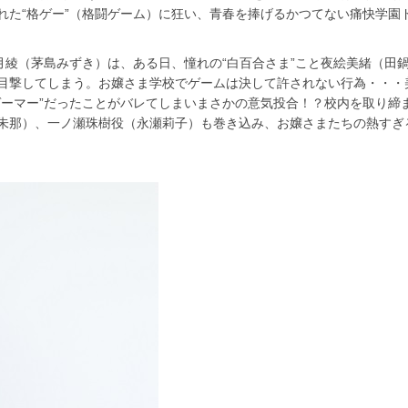
れた“格ゲー”（格闘ゲーム）に狂い、青春を捧げるかつてない痛快学園
月綾（茅島みずき）は、ある日、憧れの“白百合さま”こと夜絵美緒（田
目撃してしまう。お嬢さま学校でゲームは決して許されない行為・・・
ゲーマー”だったことがバレてしまいまさかの意気投合！？校内を取り締
朱那）、一ノ瀬珠樹役（永瀬莉子）も巻き込み、お嬢さまたちの熱すぎ