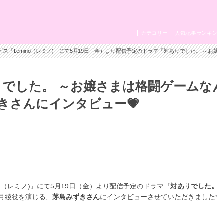
カテゴリー
人気記事ランキ
ビス「Lemino（レミノ)」にて5月19日（金）より配信予定のドラマ「対ありでした。 ～
ありでした。 ～お嬢さまは格闘ゲームな
きさんにインタビュー💗
o
（レミノ
)
」にて
5
月
19
日（金）より配信予定のドラマ
「対ありでした。
月綾役を演じる、
茅島みずきさん
にインタビューさせていただきました