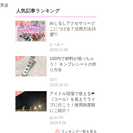
塚美波
人気記事ランキング
めじるしアクセサリーど
こにつける？活用方法15
選💘
むーみー
2025.12.28
100均で材料が揃っちゃ
う！ キンブレシートの作
り方🌼
ほの
2020.10.14
アイドル現場で使える❤
《コール》を覚えてライ
ブに行こう！使用頻度順
にご紹介！
あみのｻﾝ
2019.9.28
ランキング一覧を見る