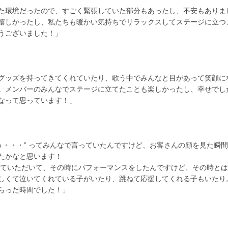
た環境だったので、すごく緊張していた部分もあったし、不安もありま
嬉しかったし、私たちも暖かい気持ちでリラックスしてステージに立つ
うございました！」
グッズを持ってきてくれていたり、歌う中でみんなと目があって笑顔に
。メンバーのみんなでステージに立てたことも楽しかったし、幸せでし
なって思っています！」
う・・・” ってみんなで言っていたんですけど、お客さんの顔を見た瞬
たかなと思います！
らせていただいて、その時にパフォーマンスをしたんですけど、その時と
しくて泣いてくれている子がいたり、跳ねて応援してくれる子もいたり
らった時間でした！」