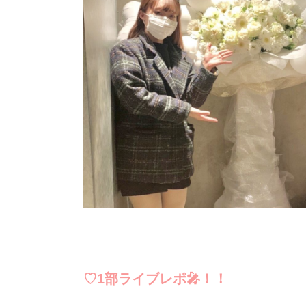
♡1部ライブレポ🎤！！