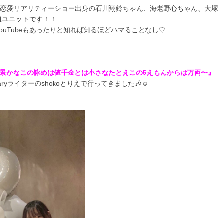
BEMAの恋愛リアリティーショー出身の石川翔鈴ちゃん、海老野心ちゃん、大
組ユニットです！！
ouTubeもあったりと知れば知るほどハマることなし♡
】〜絶景かな絶景かなこの詠めは値千金とは小さなたとえこの5えもんからは万両〜』
aryライターのshokoとりえで行ってきました🎶☺️