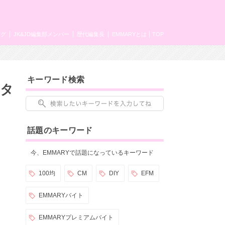
ング
JK&JD編集部メンバー
歴代編集長
EMMARYとは
TOP
キーワード検索
ンタ
話題のキーワード
今、EMMARYで話題になっているキーワード
100均
CM
DIY
EFM
EMMARYバイト
EMMARYプレミアムバイト