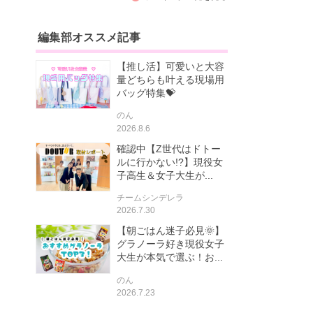
編集部オススメ記事
【推し活】可愛いと大容
量どちらも叶える現場用
バッグ特集💝
のん
2026.8.6
確認中【Z世代はドトー
ルに行かない!?】現役女
子高生＆女子大生が...
チームシンデレラ
2026.7.30
【朝ごはん迷子必見🌞】
グラノーラ好き現役女子
大生が本気で選ぶ！お...
のん
2026.7.23