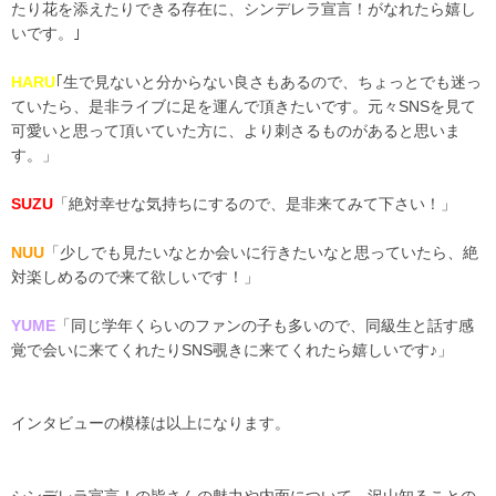
たり花を添えたりできる存在に、シンデレラ宣言！がなれたら嬉し
いです。｣
HARU
｢生で見ないと分からない良さもあるので、ちょっとでも迷っ
ていたら、是非ライブに足を運んで頂きたいです。元々SNSを見て
可愛いと思って頂いていた方に、より刺さるものがあると思いま
す。」
SUZU
「絶対幸せな気持ちにするので、是非来てみて下さい！」
NUU
「少しでも見たいなとか会いに行きたいなと思っていたら、絶
対楽しめるので来て欲しいです！」
YUME
「同じ学年くらいのファンの子も多いので、同級生と話す感
覚で会いに来てくれたりSNS覗きに来てくれたら嬉しいです♪」
インタビューの模様は以上になります。
シンデレラ宣言！の皆さんの魅力や内面について、沢山知ることの