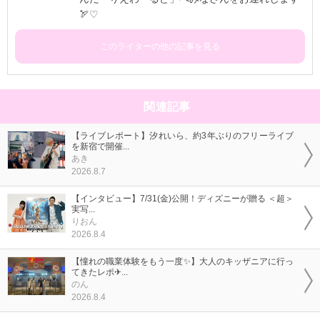
🏹♡
このライターの他の記事を見る
関連記事
【ライブレポート】汐れいら、約3年ぶりのフリーライブ
を新宿で開催...
あき
2026.8.7
【インタビュー】7/31(金)公開！ディズニーが贈る ＜超＞
実写...
りおん
2026.8.4
【憧れの職業体験をもう一度✨】大人のキッザニアに行っ
てきたレポ✈...
のん
2026.8.4