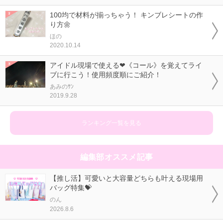
100均で材料が揃っちゃう！ キンブレシートの作
り方🌼
ほの
2020.10.14
アイドル現場で使える❤《コール》を覚えてライ
ブに行こう！使用頻度順にご紹介！
あみのｻﾝ
2019.9.28
ランキング一覧を見る
編集部オススメ記事
【推し活】可愛いと大容量どちらも叶える現場用
バッグ特集💝
のん
2026.8.6