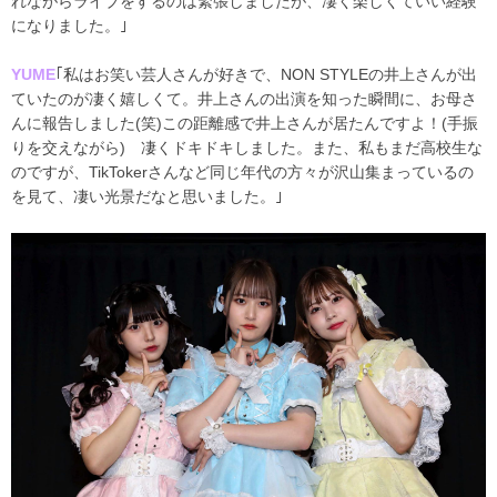
れながらライブをするのは緊張しましたが、凄く楽しくていい経験
になりました。｣
YUME
｢私はお笑い芸人さんが好きで、NON STYLEの井上さんが出
ていたのが凄く嬉しくて。井上さんの出演を知った瞬間に、お母さ
んに報告しました(笑)この距離感で井上さんが居たんですよ！(手振
りを交えながら) 凄くドキドキしました。また、私もまだ高校生な
のですが、TikTokerさんなど同じ年代の方々が沢山集まっているの
を見て、凄い光景だなと思いました。｣