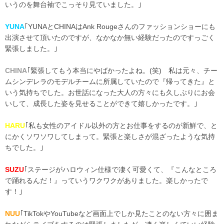
いうのを舞台袖でこっそり見ていました。｣
YUNA
｢YUNAとCHINAはAnk Rougeさんのファッションショーにも
出演させて頂いたのですが、なかなか無い経験だったのですっごく
緊張しました。｣
CHINA
｢緊張してもう本当にやばかったよね。(笑) 私は元々、チー
ムシンデレラのモデルチームに所属していたので『帰ってきた』と
いう気持ちでした。お世話になった大人の方々にも久しぶりにお会
いして、成長した姿を見せることができて嬉しかったです。｣
HARU
｢私も女性のアイドル以外の方とお仕事をするのが新鮮で、と
にかくソワソワしてしまって。緊張と楽しさが混ざったような気持
ちでした。｣
SUZU
｢ステージがハロウィン仕様で凄く可愛くて、『こんなところ
で踊れるんだ！』っていうワクワクがありました。楽しかったで
す！｣
NUU
｢TikTokやYouTubeなど画面上でしか見たことのない方々に囲ま