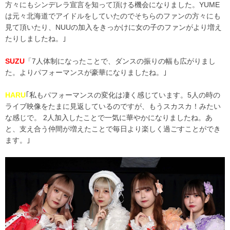
方々にもシンデレラ宣言を知って頂ける機会になりました。YUME
は元々北海道でアイドルをしていたのでそちらのファンの方々にも
見て頂いたり、NUUの加入をきっかけに女の子のファンがより増え
たりしましたね。｣
SUZU
「7人体制になったことで、ダンスの振りの幅も広がりまし
た。よりパフォーマンスが豪華になりましたね。｣
HARU
｢私もパフォーマンスの変化は凄く感じています。5人の時の
ライブ映像をたまに見返しているのですが、もうスカスカ！みたい
な感じで。 2人加入したことで一気に華やかになりましたね。あ
と、支え合う仲間が増えたことで毎日より楽しく過ごすことができ
ます。｣