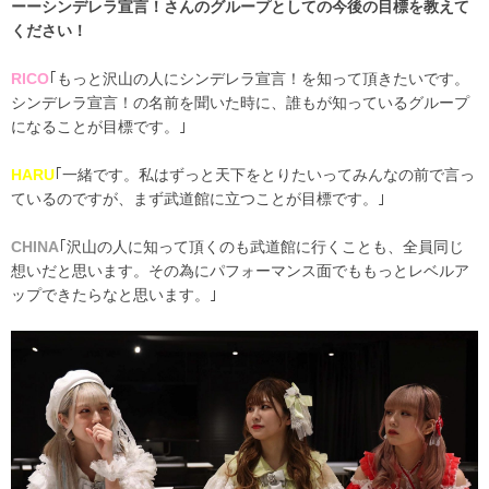
ーーシンデレラ宣言！さんのグループとしての今後の目標を教えて
ください！
RICO
｢もっと沢山の人にシンデレラ宣言！を知って頂きたいです。
シンデレラ宣言！の名前を聞いた時に、誰もが知っているグループ
になることが目標です。｣
HARU
｢一緒です。私はずっと天下をとりたいってみんなの前で言っ
ているのですが、まず武道館に立つことが目標です。｣
CHINA
｢沢山の人に知って頂くのも武道館に行くことも、全員同じ
想いだと思います。その為にパフォーマンス面でももっとレベルア
ップできたらなと思います。｣