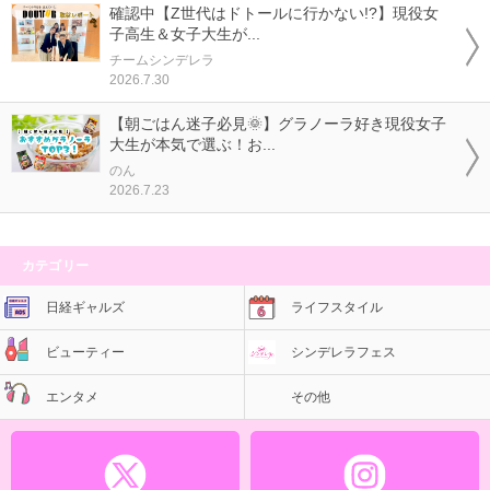
確認中【Z世代はドトールに行かない!?】現役女
子高生＆女子大生が...
チームシンデレラ
2026.7.30
【朝ごはん迷子必見🌞】グラノーラ好き現役女子
大生が本気で選ぶ！お...
のん
2026.7.23
カテゴリー
日経ギャルズ
ライフスタイル
ビューティー
シンデレラフェス
エンタメ
その他