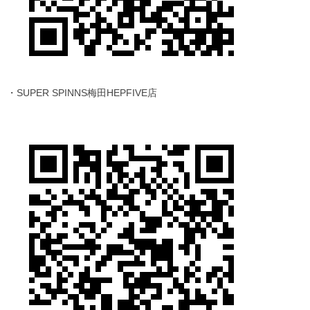
・SUPER SPINNS梅田HEPFIVE店