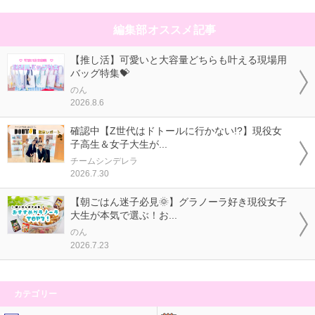
編集部オススメ記事
【推し活】可愛いと大容量どちらも叶える現場用
バッグ特集💝
のん
2026.8.6
確認中【Z世代はドトールに行かない!?】現役女
子高生＆女子大生が...
チームシンデレラ
2026.7.30
【朝ごはん迷子必見🌞】グラノーラ好き現役女子
大生が本気で選ぶ！お...
のん
2026.7.23
カテゴリー