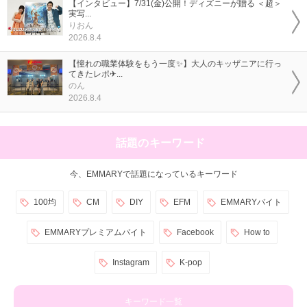
【インタビュー】7/31(金)公開！ディズニーが贈る ＜超＞
実写...
りおん
2026.8.4
【憧れの職業体験をもう一度✨】大人のキッザニアに行っ
てきたレポ✈...
のん
2026.8.4
話題のキーワード
今、EMMARYで話題になっているキーワード
100均
CM
DIY
EFM
EMMARYバイト
EMMARYプレミアムバイト
Facebook
How to
Instagram
K-pop
キーワード一覧