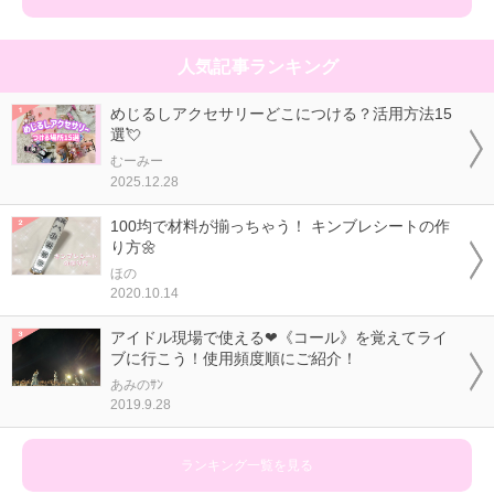
人気記事ランキング
めじるしアクセサリーどこにつける？活用方法15
選💘
むーみー
2025.12.28
100均で材料が揃っちゃう！ キンブレシートの作
り方🌼
ほの
2020.10.14
アイドル現場で使える❤《コール》を覚えてライ
ブに行こう！使用頻度順にご紹介！
あみのｻﾝ
2019.9.28
ランキング一覧を見る