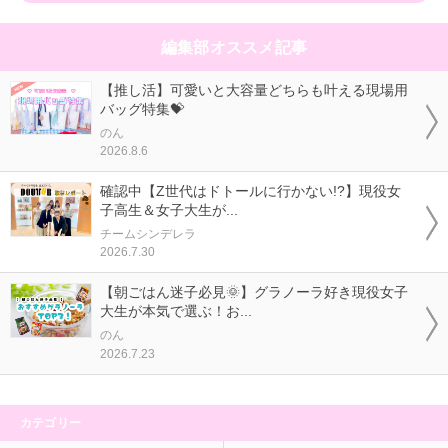
編集部オススメ記事
【推し活】可愛いと大容量どちらも叶える現場用
バッグ特集💝
のん
2026.8.6
確認中【Z世代はドトールに行かない!?】現役女
子高生＆女子大生が...
チームシンデレラ
2026.7.30
【朝ごはん迷子必見🌞】グラノーラ好き現役女子
大生が本気で選ぶ！お...
のん
2026.7.23
カテゴリー