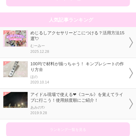
人気記事ランキング
めじるしアクセサリーどこにつける？活用方法15
選💘
むーみー
2025.12.28
100均で材料が揃っちゃう！ キンブレシートの作
り方🌼
ほの
2020.10.14
アイドル現場で使える❤《コール》を覚えてライ
ブに行こう！使用頻度順にご紹介！
あみのｻﾝ
2019.9.28
ランキング一覧を見る