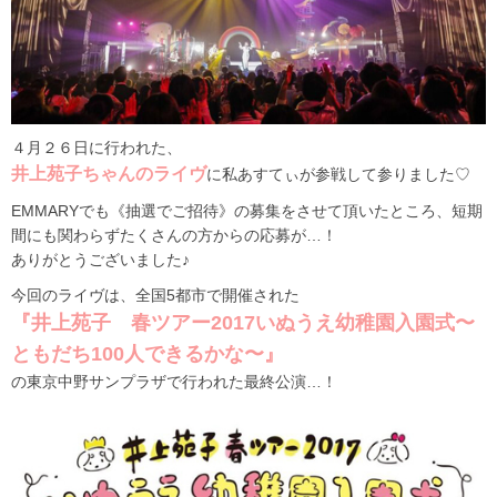
４月２６日に行われた、
井上苑子ちゃんのライヴ
に私あすてぃが参戦して参りました♡
EMMARYでも《抽選でご招待》の募集をさせて頂いたところ、短期
間にも関わらずたくさんの方からの応募が…！
ありがとうございました♪
今回のライヴは、全国5都市で開催された
『井上苑子 春ツアー2017いぬうえ幼稚園入園式〜
ともだち100人できるかな〜』
の東京中野サンプラザで行われた最終公演…！