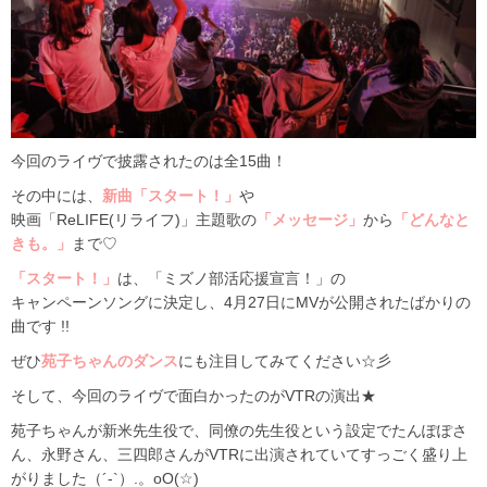
今回のライヴで披露されたのは全15曲！
その中には、
新曲「スタート！」
や
映画「ReLIFE(リライフ)」主題歌の
「メッセージ」
から
「どんなと
きも。」
まで♡
「スタート！」
は、「ミズノ部活応援宣言！」の
キャンペーンソングに決定し、4月27日にMVが公開されたばかりの
曲です !!
ぜひ
苑子ちゃんのダンス
にも注目してみてください☆彡
そして、今回のライヴで面白かったのがVTRの演出★
苑子ちゃんが新米先生役で、同僚の先生役という設定でたんぽぽさ
ん、永野さん、三四郎さんがVTRに出演されていてすっごく盛り上
がりました（´-`）.。oO(☆)