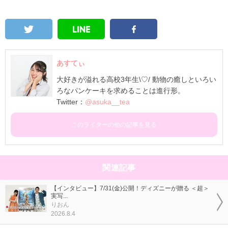
あすてぃ
大好きが溢れる高校3年生\♡/ 動物の癒しといろい
ろなパンケーキを求めることは進行形。
Twitter：
@asuka__tea
このライターの他の記事を見る
関連記事
【インタビュー】7/31(金)公開！ディズニーが贈る ＜超＞
実写...
りおん
2026.8.4