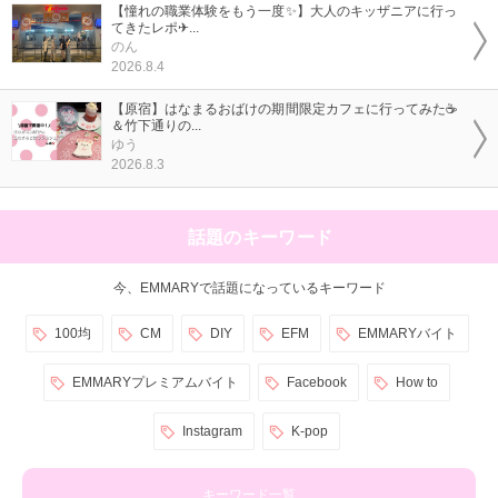
【憧れの職業体験をもう一度✨】大人のキッザニアに行っ
てきたレポ✈...
のん
2026.8.4
【原宿】はなまるおばけの期間限定カフェに行ってみた☕
＆竹下通りの...
ゆう
2026.8.3
話題のキーワード
今、EMMARYで話題になっているキーワード
100均
CM
DIY
EFM
EMMARYバイト
EMMARYプレミアムバイト
Facebook
How to
Instagram
K-pop
キーワード一覧