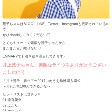
苑子ちゃんはBLOG、LINE、Twitter、Instagramも更新されているの
で
ぜひcheckしてみてください♡
とてもキュートで素敵な苑子ちゃんから
まだまだ目が離せない♡
EMMARYでも引き続き注目してきます♪
井上苑子ちゃん、素敵なライヴをありがとうござい
ました(^^)
「井上苑子 春ツアー2017いぬうえ幼稚園入園式
〜ともだち100人できるかな〜」
セットリストはコチラ⇓
01.線香花火
02.ふたり
03.ナツコイ