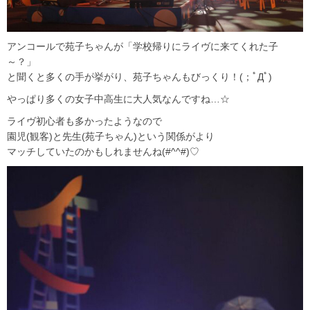
アンコールで苑子ちゃんが「学校帰りにライヴに来てくれた子
～？」
と聞くと多くの手が挙がり、苑子ちゃんもびっくり！(；ﾟДﾟ)
やっぱり多くの女子中高生に大人気なんですね…☆
ライヴ初心者も多かったようなので
園児(観客)と先生(苑子ちゃん)という関係がより
マッチしていたのかもしれませんね(#^^#)♡