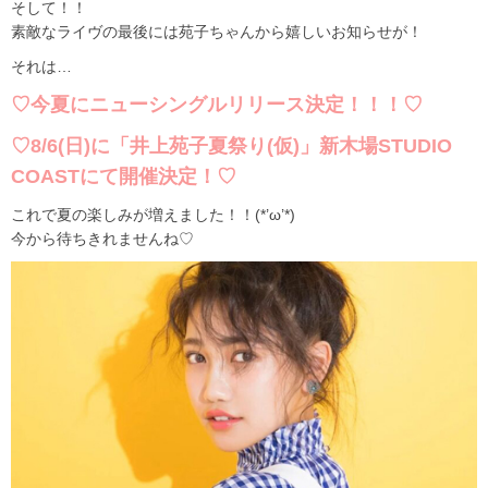
そして！！
素敵なライヴの最後には苑子ちゃんから嬉しいお知らせが！
それは…
♡今夏にニューシングルリリース決定！！！♡
♡8/6(日)に「井上苑子夏祭り(仮)」新木場STUDIO
COASTにて開催決定！♡
これで夏の楽しみが増えました！！(*’ω’*)
今から待ちきれませんね♡