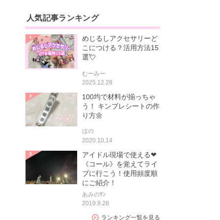
人気記事ランキング
めじるしアクセサリーど
こにつける？活用方法15
選💘
むーみー
2025.12.28
100均で材料が揃っちゃ
う！ キンブレシートの作
り方🌼
ほの
2020.10.14
アイドル現場で使える❤
《コール》を覚えてライ
ブに行こう！使用頻度順
にご紹介！
あみのｻﾝ
2019.9.28
ランキング一覧を見る