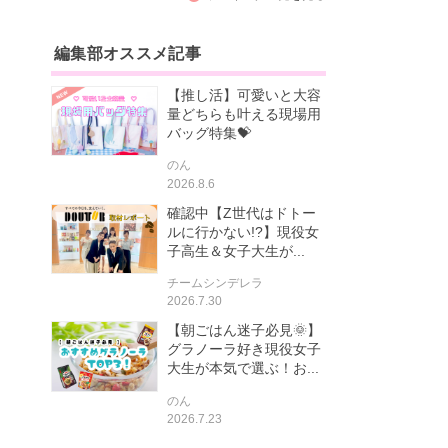
編集部オススメ記事
【推し活】可愛いと大容
量どちらも叶える現場用
バッグ特集💝
のん
2026.8.6
確認中【Z世代はドトー
ルに行かない!?】現役女
子高生＆女子大生が...
チームシンデレラ
2026.7.30
【朝ごはん迷子必見🌞】
グラノーラ好き現役女子
大生が本気で選ぶ！お...
のん
2026.7.23