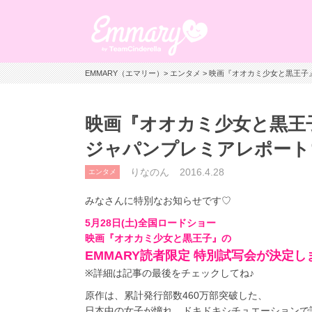
EMMARY（エマリー）
>
エンタメ
> 映画『オオカミ少女と黒王子
映画『オオカミ少女と黒王子
ジャパンプレミアレポート
りなのん
2016.4.28
エンタメ
みなさんに特別なお知らせです♡
5月28日(土)全国ロードショー
映画『オオカミ少女と黒王子』の
EMMARY読者限定 特別試写会が決定
※詳細は記事の最後をチェックしてね♪
原作は、累計発行部数460万部突破した、
日本中の女子が憧れ、ドキドキシチュエーションで