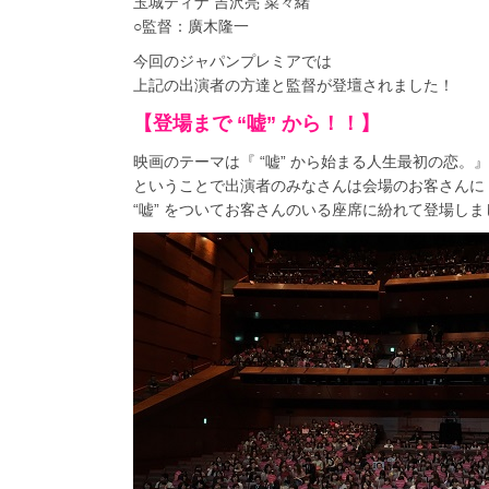
玉城ティナ 吉沢亮 菜々緒
○監督：廣木隆一
今回のジャパンプレミアでは
上記の出演者の方達と監督が登壇されました！
【登場まで “嘘” から！！】
映画のテーマは『 “嘘” から始まる人生最初の恋。』
ということで出演者のみなさんは会場のお客さんに
“嘘” をついてお客さんのいる座席に紛れて登場しま