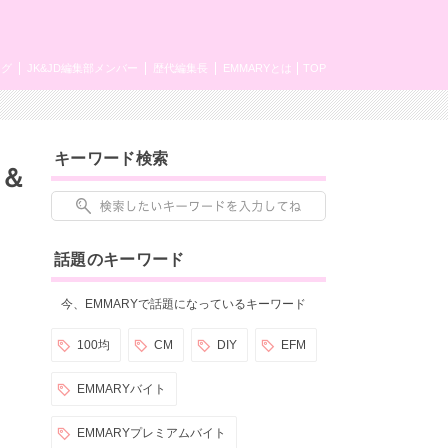
ング
JK&JD編集部メンバー
歴代編集長
EMMARYとは
TOP
キーワード検索
！＆
話題のキーワード
今、EMMARYで話題になっているキーワード
100均
CM
DIY
EFM
EMMARYバイト
EMMARYプレミアムバイト