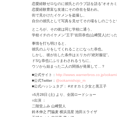
恋愛経験ゼロなのに彼氏とのラブ話を語る”オオカミ
恋愛経験豊富な友達にその存在を疑われ、
街で見かけたイケメンを盗撮し、
自分の彼氏として写真を見せてその場をしのごうと
ところが、その彼は同じ学校に通う、
学校イチのイケメン”王子”佐田恭也(山﨑賢人)だっ
事情を打ち明けると、
彼氏のふりをしてくれることになった恭也。
しかし、彼が出した条件はエリカの”絶対服従”。
ドSな恭也にふりまわされるうちに、
ウソから始まった二人の関係が発展して…？
■公式サイト：
http://wwws.warnerbros.co.jp/ookami
■公式Twitter：
@ookamishojo_m
■公式ハッシュタグ： #オオカミ少女と黒王子
○5月28日 (土) より、全国ロードショー
○出演 ：
二階堂ふみ 山﨑賢人
鈴木伸之 門脇麦 横浜流星 池田エライザ