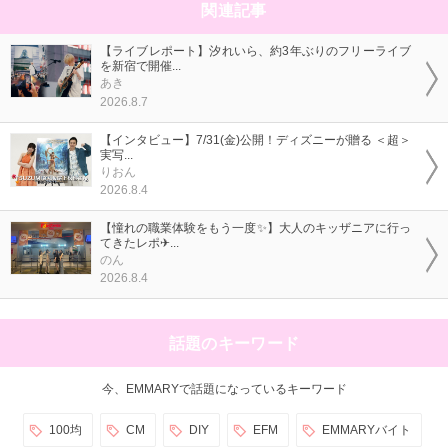
関連記事
【ライブレポート】汐れいら、約3年ぶりのフリーライブ
を新宿で開催...
あき
2026.8.7
【インタビュー】7/31(金)公開！ディズニーが贈る ＜超＞
実写...
りおん
2026.8.4
【憧れの職業体験をもう一度✨】大人のキッザニアに行っ
てきたレポ✈...
のん
2026.8.4
話題のキーワード
今、EMMARYで話題になっているキーワード
100均
CM
DIY
EFM
EMMARYバイト