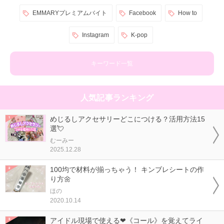
EMMARYプレミアムバイト
Facebook
How to
Instagram
K-pop
キーワード一覧
人気記事ランキング
めじるしアクセサリーどこにつける？活用方法15
選💘
むーみー
2025.12.28
100均で材料が揃っちゃう！ キンブレシートの作
り方🌼
ほの
2020.10.14
アイドル現場で使える❤《コール》を覚えてライ