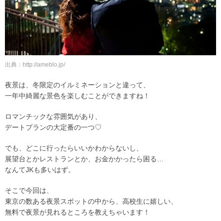
出典：http://ameblo.jp/
夜景は、冬限定のイルミネーションと違って、
一年中綺麗な景色を楽しむことができますね！
ロマンチックな雰囲気があり、
デートプランの大定番の一つ♡
でも、どこに行ったらいいかわからないし、
展望台とかレストランとか、お金かかったら困る…
なんてJKも多いはず。
そこで今回は、
東京の数ある夜景スポットの中から、高校生に嬉しい、
無料で夜景が見れるところを教えちゃいます！