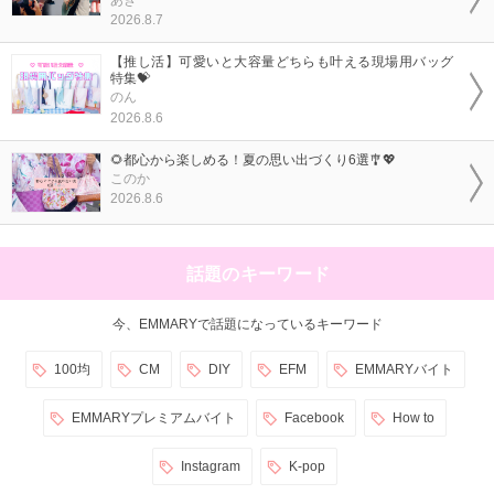
あき
2026.8.7
【推し活】可愛いと大容量どちらも叶える現場用バッグ
特集💝
のん
2026.8.6
🌻都心から楽しめる！夏の思い出づくり6選🎐💖
このか
2026.8.6
話題のキーワード
今、EMMARYで話題になっているキーワード
100均
CM
DIY
EFM
EMMARYバイト
EMMARYプレミアムバイト
Facebook
How to
Instagram
K-pop