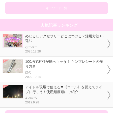
キーワード一覧
人気記事ランキング
めじるしアクセサリーどこにつける？活用方法15
選💘
むーみー
2025.12.28
100均で材料が揃っちゃう！ キンブレシートの作
り方🌼
ほの
2020.10.14
アイドル現場で使える❤《コール》を覚えてライ
ブに行こう！使用頻度順にご紹介！
あみのｻﾝ
2019.9.28