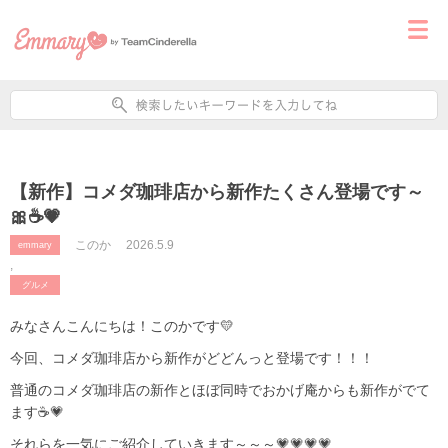
【新作】コメダ珈琲店から新作たくさん登場です～
🎀☕💗
このか
2026.5.9
emmary
,
グルメ
みなさんこんにちは！このかです💛
今回、コメダ珈琲店から新作がどどんっと登場です！！！
普通のコメダ珈琲店の新作とほぼ同時でおかげ庵からも新作がでて
ます☕💗
それらを一気にご紹介していきます～～～💗💗💗💗