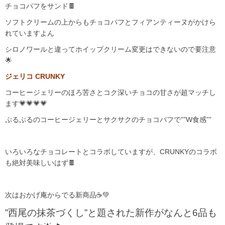
チョコパフをサンド🍫
ソフトクリームの上からもチョコパフとフィアンティーヌがかけら
れていますよん
シロノワールと違ってホイップクリーム変更はできないので要注意
🌟
ジェリコ CRUNKY
コーヒージェリーのほろ苦さとコク深いチョコの甘さが超マッチし
ます💗💗💗💗
ぷるぷるのコーヒージェリーとサクサクのチョコパフで””W食感””
いろいろなチョコレートとコラボしていますが、CRUNKYのコラボ
も絶対美味しいはず🍫
次はおかげ庵からでる新商品☕💚
”西尾の抹茶づくし”と題された新作がなんと6品も