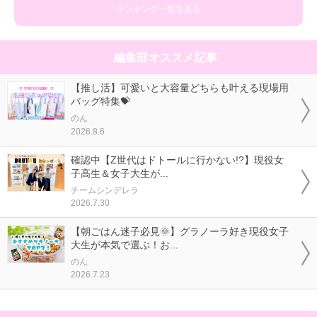
ランキング一覧を見る
編集部オススメ記事
【推し活】可愛いと大容量どちらも叶える現場用
バッグ特集💝
のん
2026.8.6
確認中【Z世代はドトールに行かない!?】現役女
子高生＆女子大生が...
チームシンデレラ
2026.7.30
【朝ごはん迷子必見🌞】グラノーラ好き現役女子
大生が本気で選ぶ！お...
のん
2026.7.23