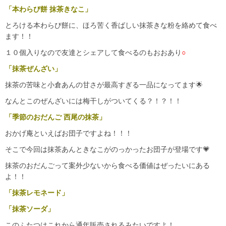
「本わらび餅 抹茶きなこ」
とろける本わらび餅に、ほろ苦く香ばしい抹茶きな粉を絡めて食べ
ます！！
１０個入りなので友達とシェアして食べるのもおおあり
○
「抹茶ぜんざい」
抹茶の苦味と小倉あんの甘さが最高すぎる一品になってます🌟
なんとこのぜんざいには梅干しがついてくる？！？！！
「季節のおだんご 西尾の抹茶」
おかげ庵といえばお団子ですよね！！！
そこで今回は抹茶あんときなこがのっかったお団子が登場です💗
抹茶のおだんごって案外少ないから食べる価値はぜったいにある
よ！！
「抹茶レモネード」
「抹茶ソーダ」
このふたつはこれから通年販売されるみたいですよ！