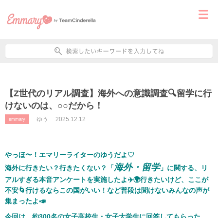
【Z世代のリアル調査】海外への意識調査🔍留学に行
けないのは、○○だから！
ゆう
2025.12.12
emmary
やっほ〜！エマリーライターのゆうだよ♡
海外・留学
海外に行きたい？行きたくない？「
」に関する、リ
アルすぎる本音アンケートを実施したよ✈️🌍行きたいけど、ここが
不安🌀行けるならこの国がいい！など普段は聞けないみんなの声が
集まったよ📣
今回は、約300名の女子高校生・女子大学生に回答してもらった