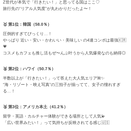
Z世代が本気で「行きたい！」と思ってる国はここ♡
旅行先の“リアル人気度”が丸わかりだったよ〜！
🥇 第1位：韓国（58.0％）
圧倒的すぎてびっくり…！
やっぱり 近い・安い・かわいい・美味しい の4連コンボは最強🇰🇷
💗
コスメもカフェも推し活もぜ〜んぶ叶うから人気爆発なのも納得◎
🥈 第2位：ハワイ（50.7％）
半数以上が「行きたい！」って答えた大人気エリア🌺✨
“海・リゾート・映え写真”の三拍子が揃ってて、女子の憧れすぎ
る…！
🥉 第3位：アメリカ本土（41.2％）
留学・英語・カルチャー体験ができる場所として人気💫
「広い世界みたい！」って気持ちが反映されてる感じ🇺🇸