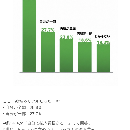
ここ、めちゃリアルだった…💸
• 自分が全額：28.8％
• 自分が一部：27.7％
➡約56％が「自分で払う覚悟ある！」って回答。
Z世代、めっちゃ自立心つよ…カッコよすぎる🥹🔥