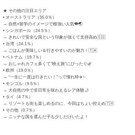
★ その他の注目エリア
• オーストラリア（35.0％）
→ 自然×留学のイメージで根強い人気🐨🌏
• シンガポール（24.5％）
→ きれいで安全な国という印象が強くて支持高め🇸🇬
• 台湾（24.1％）
→ ごはんが美味しい＆行きやすいのが魅力！🇹🇼
• ベトナム（19.7％）
→ おしゃれカフェ多くて“映え旅”にぴったり🌿
• 欧州（19.0％）
→ “一生に一度は行きたい！”って憧れ枠✈️✨
• モンゴル（9.5％）
→ 大自然の中で非日常を味わえるレア体験🌙
• タイ（4.7％）
→ リゾートも街も楽しめるのに、今回はちょい控えめ🇹🇭
• その他（0.7％）
→ ニッチな国を選んだ子も少しだけいたよ！