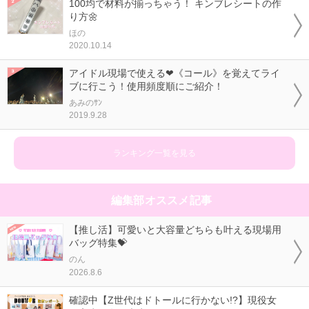
100均で材料が揃っちゃう！ キンブレシートの作
り方🌼
ほの
2020.10.14
アイドル現場で使える❤《コール》を覚えてライ
ブに行こう！使用頻度順にご紹介！
あみのｻﾝ
2019.9.28
ランキング一覧を見る
編集部オススメ記事
【推し活】可愛いと大容量どちらも叶える現場用
バッグ特集💝
のん
2026.8.6
確認中【Z世代はドトールに行かない!?】現役女