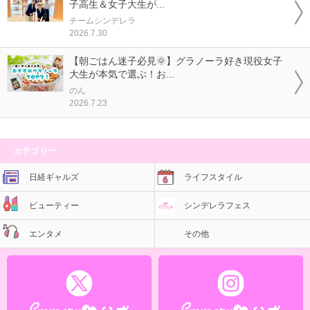
子高生＆女子大生が...
チームシンデレラ
2026.7.30
【朝ごはん迷子必見🌞】グラノーラ好き現役女子
大生が本気で選ぶ！お...
のん
2026.7.23
カテゴリー
日経ギャルズ
ライフスタイル
ビューティー
シンデレラフェス
エンタメ
その他