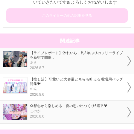
いていきたいです🎀よろしくおねがいします！
このライターの他の記事を見る
関連記事
【ライブレポート】汐れいら、約3年ぶりのフリーライブ
を新宿で開催...
あき
2026.8.7
【推し活】可愛いと大容量どちらも叶える現場用バッグ
特集💝
のん
2026.8.6
🌻都心から楽しめる！夏の思い出づくり6選🎐💖
このか
2026.8.6