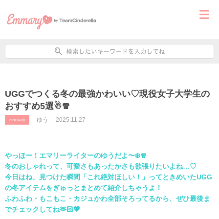
UGGでつくる冬の最強かわいい♡現役女子大学生の
おすすめ5選☃🧣
ゆう
2025.11.27
emmary
やっほー！エマリーライターのゆうだよ〜❄️🧣
冬のおしゃれって、可愛さもあったかさも欲張りたいよね…♡
今日はね、見つけた瞬間「これ絶対ほしい！」ってときめいたUGG
の冬アイテムをぎゅっとまとめて紹介しちゃうよ！
ふわふわ・もこもこ・カジュかわ全部そろってるから、ぜひ最後ま
でチェックしてね🫶🏻💖