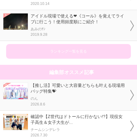
2020.10.14
アイドル現場で使える❤《コール》を覚えてライ
ブに行こう！使用頻度順にご紹介！
あみのｻﾝ
2019.9.28
ランキング一覧を見る
編集部オススメ記事
【推し活】可愛いと大容量どちらも叶える現場用
バッグ特集💝
のん
2026.8.6
確認中【Z世代はドトールに行かない!?】現役女
子高生＆女子大生が...
チームシンデレラ
2026.7.30