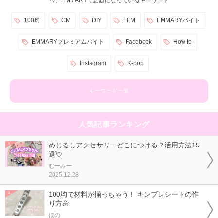
今、EMMARYで話題になっているキーワード
100均
CM
DIY
EFM
EMMARYバイト
EMMARYプレミアムバイト
Facebook
How to
Instagram
K-pop
キーワード一覧
人気記事ランキング
めじるしアクセサリーどこにつける？活用方法15
選💘
むーみー
2025.12.28
100均で材料が揃っちゃう！ キンブレシートの作
り方🌼
ほの