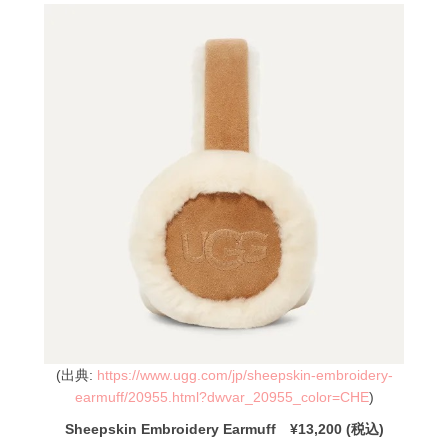
(出典:
https://www.ugg.com/jp/sheepskin-embroidery-
earmuff/20955.html?dwvar_20955_color=CHE
)
Sheepskin Embroidery Earmuff ¥13,200 (税込)