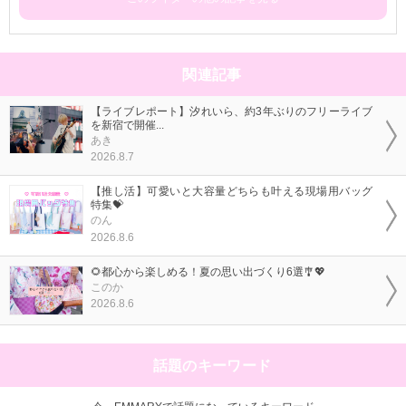
関連記事
【ライブレポート】汐れいら、約3年ぶりのフリーライブ
を新宿で開催...
あき
2026.8.7
【推し活】可愛いと大容量どちらも叶える現場用バッグ
特集💝
のん
2026.8.6
🌻都心から楽しめる！夏の思い出づくり6選🎐💖
このか
2026.8.6
話題のキーワード