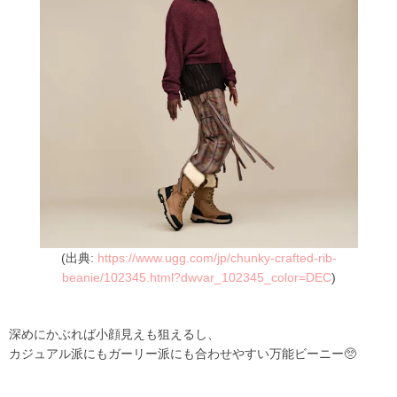
(出典:
https://www.ugg.com/jp/chunky-crafted-rib-
beanie/102345.html?dwvar_102345_color=DEC
)
深めにかぶれば小顔見えも狙えるし、
カジュアル派にもガーリー派にも合わせやすい万能ビーニー🥺