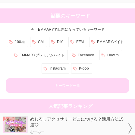
話題のキーワード
今、EMMARYで話題になっているキーワード
100均
CM
DIY
EFM
EMMARYバイト
EMMARYプレミアムバイト
Facebook
How to
Instagram
K-pop
キーワード一覧
人気記事ランキング
めじるしアクセサリーどこにつける？活用方法15
選💘
むーみー