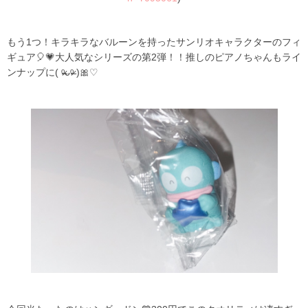
もう1つ！キラキラなバルーンを持ったサンリオキャラクターのフィ
ギュア🎈💗大人気なシリーズの第2弾！！推しのピアノちゃんもライ
ンナップに( ᵒ̶̶̷ᴗᵒ̶̶̷ )🎀♡