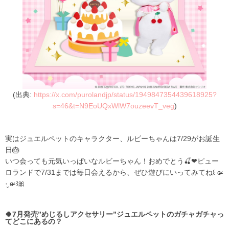
(出典:
https://x.com/purolandjp/status/1949847354439618925?
s=46&t=N9EoUQxWlW7ouzeevT_veg
)
実はジュエルペットのキャラクター、ルビーちゃんは7/29がお誕生
日🎂
いつ会っても元気いっぱいなルビーちゃん！おめでとう🍒❤ピュー
ロランドで7/31までは毎日会えるから、ぜひ遊びにいってみてね꒰ ɞ̴̶̷
·̮ ɞ̴̶̷ ꒱🎀
🍀7月発売”めじるしアクセサリー”ジュエルペットのガチャガチャっ
てどこにあるの？