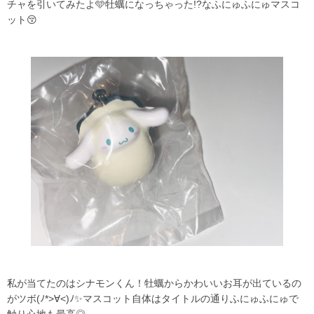
チャを引いてみたよ🩵牡蠣になっちゃった!?なふにゅふにゅマスコ
ット😚
私が当てたのはシナモンくん！牡蠣からかわいいお耳が出ているの
がツボ(ﾉ*>∀<)ﾉ✨マスコット自体はタイトルの通りふにゅふにゅで