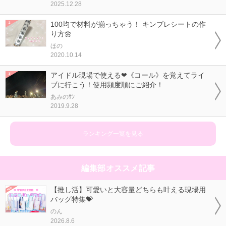
2025.12.28
100均で材料が揃っちゃう！ キンブレシートの作
り方🌼
ほの
2020.10.14
アイドル現場で使える❤《コール》を覚えてライ
ブに行こう！使用頻度順にご紹介！
あみのｻﾝ
2019.9.28
ランキング一覧を見る
編集部オススメ記事
【推し活】可愛いと大容量どちらも叶える現場用
バッグ特集💝
のん
2026.8.6