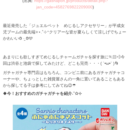
(出典:
https://gashapon.jp/products/detail.php?
jan_code=4582769822209000
)
最近発売した「ジュエルペット めじるしアクセサリー」が平成女
児ブームの最先端⭐⋆.˚⊹⁺クリアーな皆が夏らしくて涼しげでちょー
かわいい𐐃 ·̫ 𐐃🩵
あまりにも欲しすぎてめじるしチャームガチャを探す旅に🏃🏻️💨今
回は渋谷と池袋で探してみたけど、どこも完売・・・( ´•ω•` )🌀
ガチャガチャ専門店はもちろん、コンビニ前にあるガチャガチャコ
ーナーや、ちょっとした雑貨屋さんの一角に置いてあることもある
から探してる子は参考にしてみてね😉☂
🍀今！おすすめのガチャガチャを紹介˖˚✩⊹