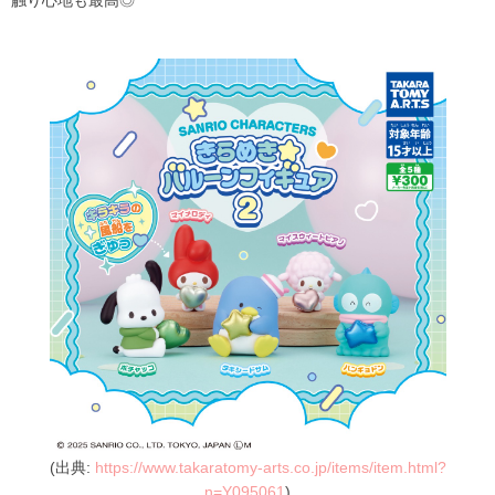
触り心地も最高◎
(出典:
https://www.takaratomy-arts.co.jp/items/item.html?
n=Y095061
)