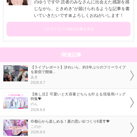
のゆうです🩷 読者のみなさんに出会えた感謝を感
じながら、ときめき”が届けられるような記事を書
いていきたいです🎀よろしくおねがいします！
このライターの他の記事を見る
関連記事
【ライブレポート】汐れいら、約3年ぶりのフリーライブ
を新宿で開催...
あき
2026.8.7
【推し活】可愛いと大容量どちらも叶える現場用バッグ
特集💝
のん
2026.8.6
🌻都心から楽しめる！夏の思い出づくり6選🎐💖
このか
2026.8.6