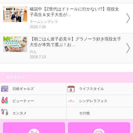
確認中【Z世代はドトールに行かない!?】現役女
子高生＆女子大生が...
チームシンデレラ
2026.7.30
【朝ごはん迷子必見🌞】グラノーラ好き現役女子
大生が本気で選ぶ！お...
のん
2026.7.23
カテゴリー
日経ギャルズ
ライフスタイル
ビューティー
シンデレラフェス
エンタメ
その他