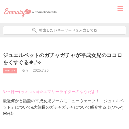
ジュエルペットのガチャガチャが平成女児のココロ
をくすぐる🍀₊⁺⟡
ゆう
2025.7.30
emmary
やっほー(っ＞ω＜c)☆エマリーライターのゆうだよ！
最近何かと話題の平成女児ブームにニューウェーブ！「ジュエルペ
ット」について&大注目のガチャガチャについて紹介するよ(*ﾉ>ᴗ<)
💟‹㍻›