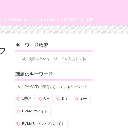
ング
JK&JD編集部メンバー
歴代編集長
EMMARYとは
TOP
キーワード検索
フ
話題のキーワード
今、EMMARYで話題になっているキーワード
100均
CM
DIY
EFM
EMMARYバイト
EMMARYプレミアムバイト