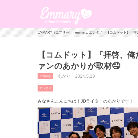
EMMARY（エマリー）
>
emmary
,
エンタメ
> 【コムドット】『
【コムドット】『拝啓、俺
ァンのあかりが取材🤤
あかり
2024.5.29
emmary
,
エンタメ
みなさんこんにちは！JDライターのあかりです！