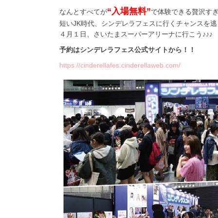
“入場無料”
なんとすべてが
で体験できる贅沢す
短い
JK
時代、シンデレラフェスに行くチャンスを逃
４月１日、さいたまスーパーアリーナに行こう♪♪♪
予約はシンデレラフェス公式サイトから！！
https://cinderellafes.cinderellaweb.com/