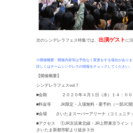
出演ゲスト
次のシンデレラフェス特集では、
に
※開催概要・開催内容等は予告なく変更をする場合がありま
詳しくはチームシンデレラの情報をチェックしてください。
【開催概要】
シンデレラフェス
vol.7
■会期 ２０２０年４月１日（水）１４：００
■料金等
JK
限定・入場無料・要予約（一部
JC
開
■会場
さいたまスーパーアリーナ（コミュニテ
■アクセス ①JR京浜東北線・
JR
上野東京ライン（
さいたま新都市駅より徒歩３分