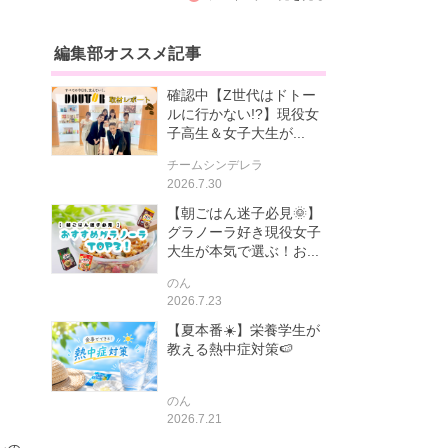
編集部オススメ記事
確認中【Z世代はドトー
ルに行かない!?】現役女
子高生＆女子大生が...
チームシンデレラ
2026.7.30
【朝ごはん迷子必見🌞】
グラノーラ好き現役女子
大生が本気で選ぶ！お...
のん
2026.7.23
【夏本番☀️】栄養学生が
教える熱中症対策🍉
のん
2026.7.21