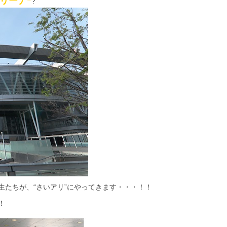
リーナ”
?
生たちが、“さいアリ”にやってきます・・・！！
！