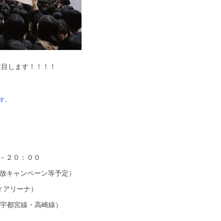
注目します！！！！
す。
－２０：００
放キャンペーン等予定）
ィアリーナ）
宇都宮線・高崎線）