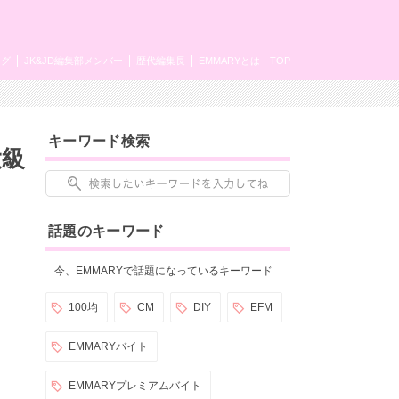
ング
JK&JD編集部メンバー
歴代編集長
EMMARYとは
TOP
キーワード検索
大級
話題のキーワード
今、EMMARYで話題になっているキーワード
100均
CM
DIY
EFM
EMMARYバイト
EMMARYプレミアムバイト