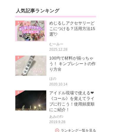
人気記事ランキング
めじるしアクセサリーど
こにつける？活用方法15
選💘
むーみー
2025.12.28
100均で材料が揃っちゃ
う！ キンブレシートの作
り方🌼
ほの
2020.10.14
アイドル現場で使える❤
《コール》を覚えてライ
ブに行こう！使用頻度順
にご紹介！
あみのｻﾝ
2019.9.28
ランキング一覧を見る