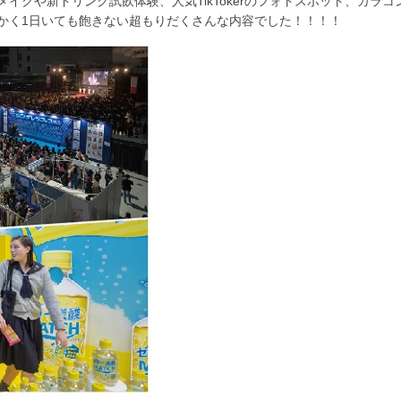
メイクや新ドリンク試飲体験、人気
TikToker
のフォトスポット、カラコ
かく
1
日いても飽きない超もりだくさんな内容でした！！！！