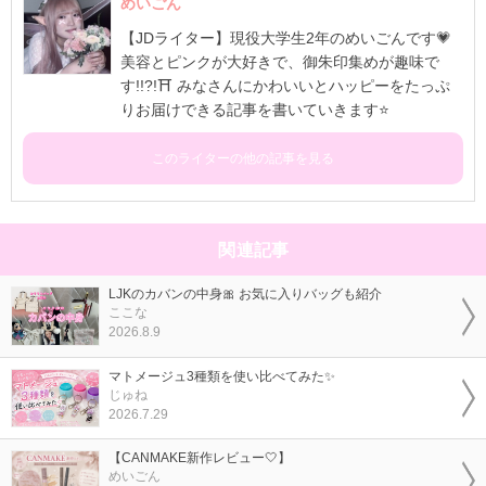
めいごん
【JDライター】現役大学生2年のめいごんです💗
美容とピンクが大好きで、御朱印集めが趣味で
す!!?!⛩️ みなさんにかわいいとハッピーをたっぷ
りお届けできる記事を書いていきます⭐️
このライターの他の記事を見る
関連記事
LJKのカバンの中身🎀 お気に入りバッグも紹介
ここな
2026.8.9
マトメージュ3種類を使い比べてみた✨
じゅね
2026.7.29
【CANMAKE新作レビュー🤍】
めいごん