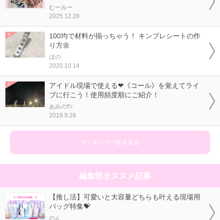
むーみー
2025.12.28
100均で材料が揃っちゃう！ キンブレシートの作
り方🌼
ほの
2020.10.14
アイドル現場で使える❤《コール》を覚えてライ
ブに行こう！使用頻度順にご紹介！
あみのｻﾝ
2019.9.28
ランキング一覧を見る
編集部オススメ記事
【推し活】可愛いと大容量どちらも叶える現場用
バッグ特集💝
のん