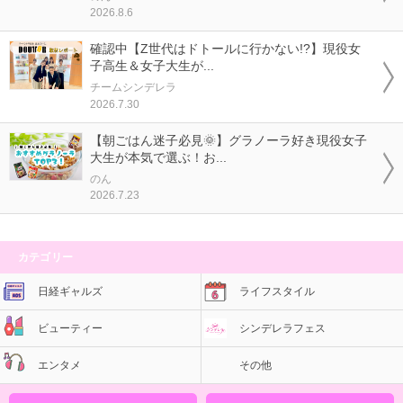
2026.8.6
確認中【Z世代はドトールに行かない!?】現役女
子高生＆女子大生が...
チームシンデレラ
2026.7.30
【朝ごはん迷子必見🌞】グラノーラ好き現役女子
大生が本気で選ぶ！お...
のん
2026.7.23
カテゴリー
日経ギャルズ
ライフスタイル
ビューティー
シンデレラフェス
エンタメ
その他