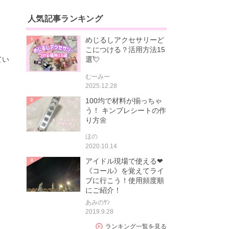
人気記事ランキング
めじるしアクセサリーど
こにつける？活用方法15
てい
選💘
むーみー
2025.12.28
100均で材料が揃っちゃ
う！ キンブレシートの作
り方🌼
ほの
2020.10.14
アイドル現場で使える❤
《コール》を覚えてライ
ブに行こう！使用頻度順
にご紹介！
あみのｻﾝ
2019.9.28
ランキング一覧を見る