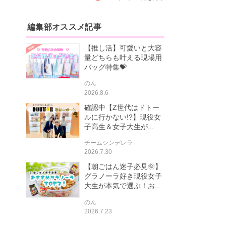
編集部オススメ記事
【推し活】可愛いと大容
量どちらも叶える現場用
バッグ特集💝
のん
2026.8.6
確認中【Z世代はドトー
ルに行かない!?】現役女
子高生＆女子大生が...
チームシンデレラ
2026.7.30
【朝ごはん迷子必見🌞】
グラノーラ好き現役女子
大生が本気で選ぶ！お...
のん
2026.7.23