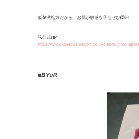
低刺激処方だから、お肌が敏感な子もぜひ🙆🏻️
🔍公式HP
https://www.kosecosmeport.co.jp/clearturn/collabor
■
BYuR