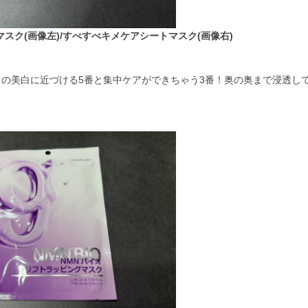
スク(画像左)/すべすべキメケアシートマスク(画像右)
n」の美白に近づける5番と集中ケアができちゃう3番！奥の奥まで浸透し