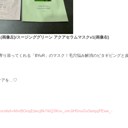
(画像左)/スージンググリーン アクアセラムマスクv1(画像右)
寄り添ってくれる「BYuR」のマスク！毛穴悩み解消のビタギビングと
ケアを…♡
ask?srsltid=AfmBOoqEdecj8k7tkQ3Kvv_omJiH5nuGsSetqqPEwe_-