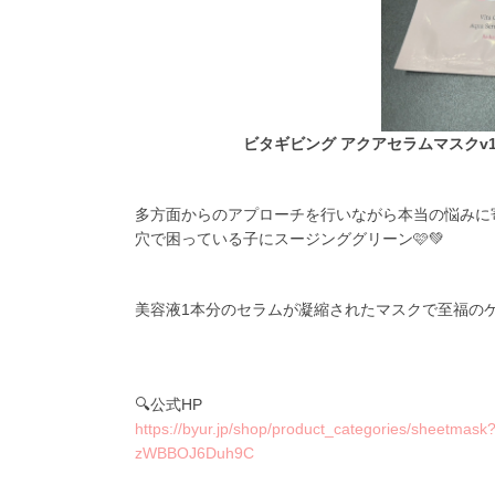
ビタギビング アクアセラムマスクv1
多方面からのアプローチを行いながら本当の悩みに
穴で困っている子にスージンググリーン🩷💚
美容液1本分のセラムが凝縮されたマスクで至福の
🔍公式HP
https://byur.jp/shop/product_categories/sheetm
zWBBOJ6Duh9C