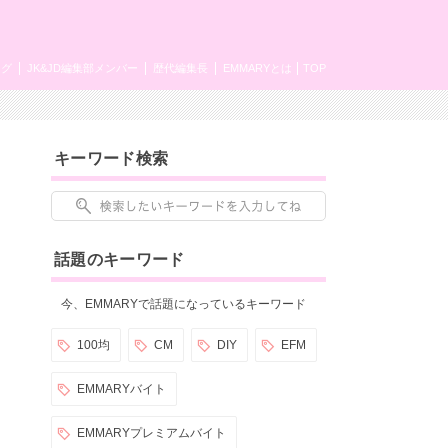
ング
JK&JD編集部メンバー
歴代編集長
EMMARYとは
TOP
キーワード検索
話題のキーワード
今、EMMARYで話題になっているキーワード
100均
CM
DIY
EFM
EMMARYバイト
EMMARYプレミアムバイト