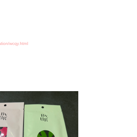
ation/wcqy.html