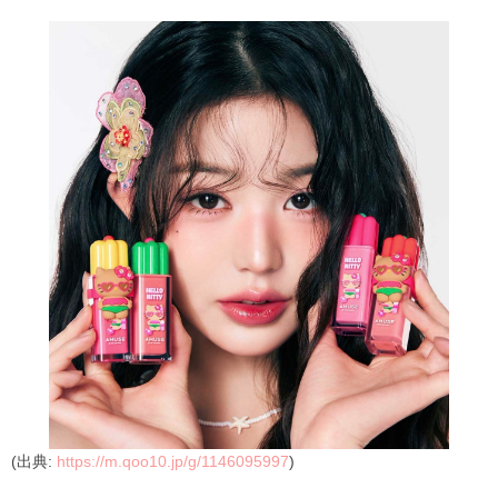
(出典:
https://m.qoo10.jp/g/1146095997
)