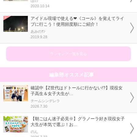
ほの
2020.10.14
アイドル現場で使える❤《コール》を覚えてライ
ブに行こう！使用頻度順にご紹介！
あみのｻﾝ
2019.9.28
ランキング一覧を見る
編集部オススメ記事
確認中【Z世代はドトールに行かない!?】現役女
子高生＆女子大生が...
チームシンデレラ
2026.7.30
【朝ごはん迷子必見🌞】グラノーラ好き現役女子
大生が本気で選ぶ！お...
のん