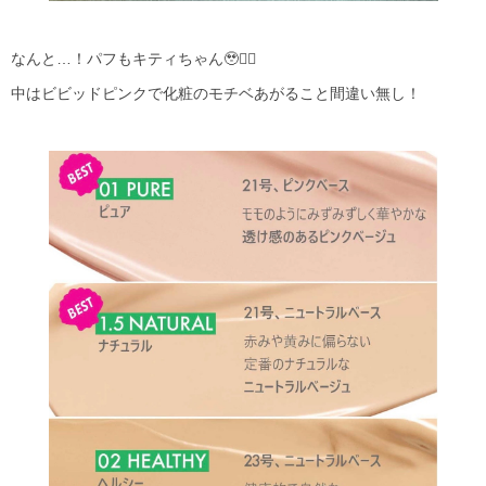
なんと…！パフもキティちゃん🥹❤️‍🔥
中はビビッドピンクで化粧のモチベあがること間違い無し！