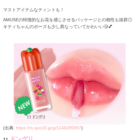
マストアイテムなティントも！
AMUSEの特徴的なお花を感じさせるパッケージとの相性も抜群◎
キティちゃんのポーズも少し異なっていてかわいい🥲💕
(出典:
https://m.qoo10.jp/g/1146095997
)
ドングリ
11