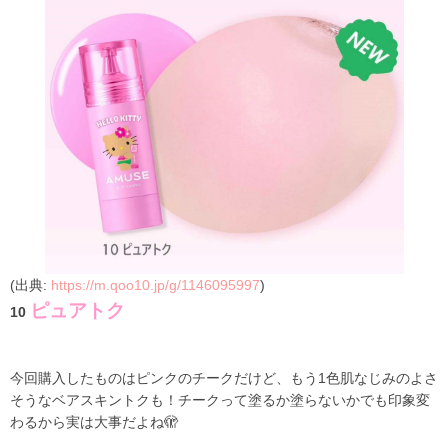
(出典:
https://m.qoo10.jp/g/1146095997
)
ピュアトク
10
今回購入したものはピンクのチークだけど、もう1色肌なじみのよさ
そうなベアスキントクも！チークって塗るか塗らないかでも印象変
わるから実は大事だよね🫣