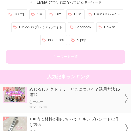
今、EMMARYで話題になっているキーワード
100均
CM
DIY
EFM
EMMARYバイト
EMMARYプレミアムバイト
Facebook
How to
Instagram
K-pop
キーワード一覧
人気記事ランキング
めじるしアクセサリーどこにつける？活用方法15
選💘
むーみー
2025.12.28
100均で材料が揃っちゃう！ キンブレシートの作
り方🌼