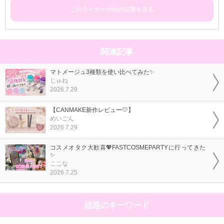
このライターの他の記事を見る
関連記事
マトメージュ3種類を使い比べてみた✨
じゅね
2026.7.29
【CANMAKE新作レビュー🤍】
めいごん
2026.7.29
コスメオタク大歓喜💖FASTCOSMEPARTYに行ってきた
✨
ここな
2026.7.25
話題のキーワード