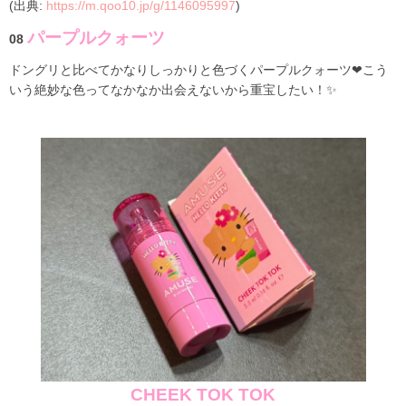
(出典:
https://m.qoo10.jp/g/1146095997
)
パープルクォーツ
08
ドングリと比べてかなりしっかりと色づくパープルクォーツ❤こう
いう絶妙な色ってなかなか出会えないから重宝したい！✨
CHEEK TOK TOK