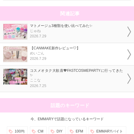
関連記事
マトメージュ3種類を使い比べてみた✨
じゅね
2026.7.29
【CANMAKE新作レビュー🤍】
めいごん
2026.7.29
コスメオタク大歓喜💖FASTCOSMEPARTYに行ってきた
✨
ここな
2026.7.25
話題のキーワード
今、EMMARYで話題になっているキーワード
100均
CM
DIY
EFM
EMMARYバイト