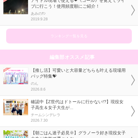
アイドル現場で使える❤《コール》を覚えてライ
ブに行こう！使用頻度順にご紹介！
あみのｻﾝ
2019.9.28
ランキング一覧を見る
編集部オススメ記事
【推し活】可愛いと大容量どちらも叶える現場用
バッグ特集💝
のん
2026.8.6
確認中【Z世代はドトールに行かない!?】現役女
子高生＆女子大生が...
チームシンデレラ
2026.7.30
【朝ごはん迷子必見🌞】グラノーラ好き現役女子