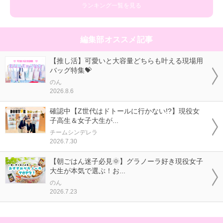
ランキング一覧を見る
編集部オススメ記事
【推し活】可愛いと大容量どちらも叶える現場用
バッグ特集💝
のん
2026.8.6
確認中【Z世代はドトールに行かない!?】現役女
子高生＆女子大生が...
チームシンデレラ
2026.7.30
【朝ごはん迷子必見🌞】グラノーラ好き現役女子
大生が本気で選ぶ！お...
のん
2026.7.23