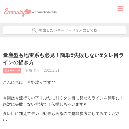
量産型も地雷系も必見！簡単❣️失敗しない❣️タレ目ラ
インの描き方
月野凛々
2021.2.21
ビューティー
こんにちは！月野凛々です^^
今回は今流行りの下まぶたに引くタレ目に見せるラインを簡単に！
絶対に失敗しない方法で！伝授しちゃいます♥️
タレ目に加えてデカ目効果もあるので是非参考にしてみてくださ
い！