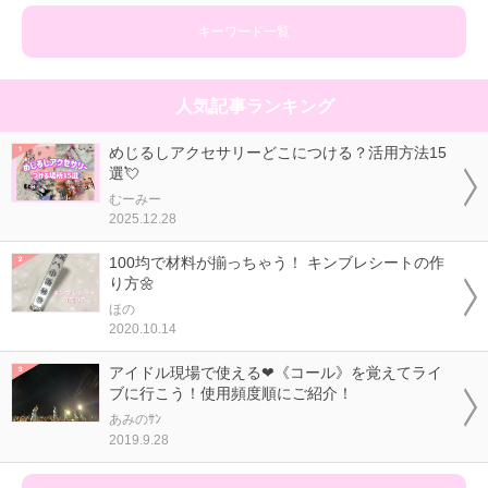
キーワード一覧
人気記事ランキング
めじるしアクセサリーどこにつける？活用方法15
選💘
むーみー
2025.12.28
100均で材料が揃っちゃう！ キンブレシートの作
り方🌼
ほの
2020.10.14
アイドル現場で使える❤《コール》を覚えてライ
ブに行こう！使用頻度順にご紹介！
あみのｻﾝ
2019.9.28