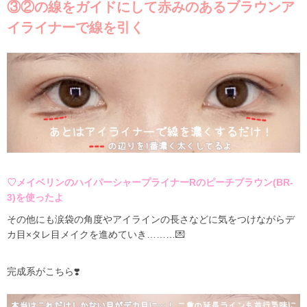
③②の線をガイドにして赤みのあるブラウンア
イライナーで線を引く
♡メイベリンのハイパーシャープライナーRのピーチブラウン(BR-
3)を使ったよ
その他にも涙袋の角度やアイラインの長さなどに気をつけながらデ
カ目×タレ目メイクを進めていき………💌
完成系がこちら❣️