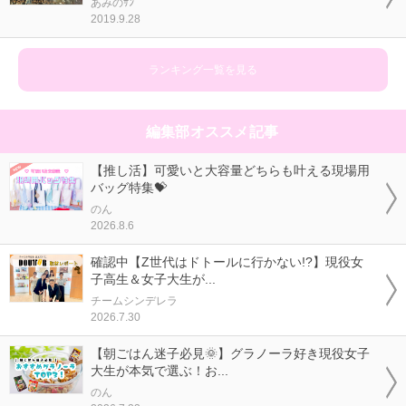
あみのｻﾝ
2019.9.28
ランキング一覧を見る
編集部オススメ記事
【推し活】可愛いと大容量どちらも叶える現場用
バッグ特集💝
のん
2026.8.6
確認中【Z世代はドトールに行かない!?】現役女
子高生＆女子大生が...
チームシンデレラ
2026.7.30
【朝ごはん迷子必見🌞】グラノーラ好き現役女子
大生が本気で選ぶ！お...
のん