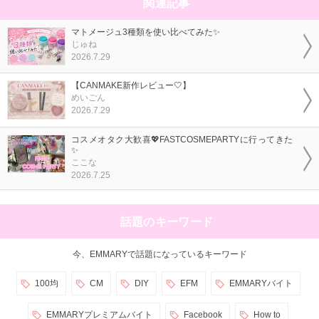
関連記事
マトメージュ3種類を使い比べてみた✨
じゅね
2026.7.29
【CANMAKE新作レビュー🤍】
めいごん
2026.7.29
コスメオタク大歓喜💖FASTCOSMEPARTYに行ってきた
✨
ここな
2026.7.25
話題のキーワード
今、EMMARYで話題になっているキーワード
100均
CM
DIY
EFM
EMMARYバイト
EMMARYプレミアムバイト
Facebook
How to