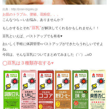
出典：http://josei-bigaku.jp
お肌のトラブル、便秘、花粉症、、、
こんなつら～いお悩み、ありませんか？
“豆乳”
もしかするとそれ
が解決してくれるかもしれません！！
豆乳といえば、バストアップでも有名♥
おいしく手軽に体調管理+バストアップができたらうれしいですよ
ね。
今回は、そんな豆乳についてまとめてみました（´-`）.｡oO
◯豆乳は３種類存在する♥