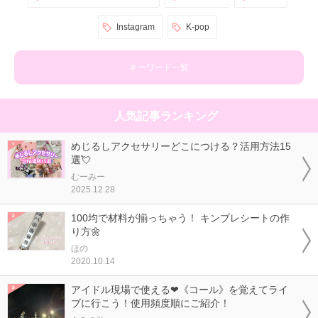
Instagram
K-pop
キーワード一覧
人気記事ランキング
めじるしアクセサリーどこにつける？活用方法15
選💘
むーみー
2025.12.28
100均で材料が揃っちゃう！ キンブレシートの作
り方🌼
ほの
2020.10.14
アイドル現場で使える❤《コール》を覚えてライ
ブに行こう！使用頻度順にご紹介！