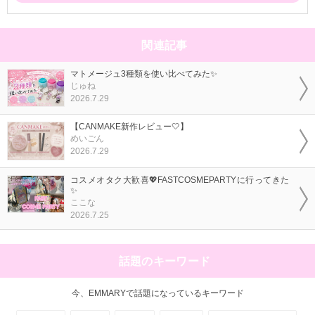
関連記事
マトメージュ3種類を使い比べてみた✨
じゅね
2026.7.29
【CANMAKE新作レビュー🤍】
めいごん
2026.7.29
コスメオタク大歓喜💖FASTCOSMEPARTYに行ってきた
✨
ここな
2026.7.25
話題のキーワード
今、EMMARYで話題になっているキーワード