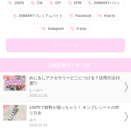
100均
CM
DIY
EFM
EMMARYバイト
EMMARYプレミアムバイト
Facebook
How to
Instagram
K-pop
キーワード一覧
人気記事ランキング
めじるしアクセサリーどこにつける？活用方法15
選💘
むーみー
2025.12.28
100均で材料が揃っちゃう！ キンブレシートの作
り方🌼
ほの
2020.10.14