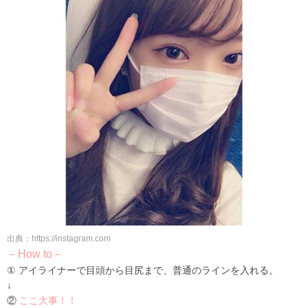
出典：https://instagram.com
－How to－
① アイライナーで目頭から目尻まで、普通のラインを入れる。
↓
②
ここ大事！！