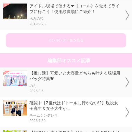
アイドル現場で使える❤《コール》を覚えてライ
ブに行こう！使用頻度順にご紹介！
あみのｻﾝ
2019.9.28
ランキング一覧を見る
編集部オススメ記事
【推し活】可愛いと大容量どちらも叶える現場用
バッグ特集💝
のん
2026.8.6
確認中【Z世代はドトールに行かない!?】現役女
子高生＆女子大生が...
チームシンデレラ
2026.7.30