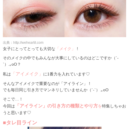
出典：http://weheartit.com
女子にとってとっても大切な
「メイク」
！
そのメイクの中でもみんなが大事にしているのはどこですか（´-
`）.｡oO？
「アイメイク」
私は
に1番力を入れています♡
そんなアイメイクで重要なのが「アイライン」！
でも毎日同じ引き方でマンネリしていませんか（´-`）.｡oO
そこで…！
「アイライン」の引き方の種類とやり方
今回は
を
特集しちゃお
うと思います♡
■タレ目ライン