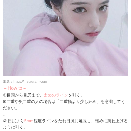
出典：https://instagram.com
－How to－
①目頭から目尻まで、
太めのライン
を引く。
※二重や奥二重の人の場合は「二重幅より少し細め」を意識してく
ださい。
↓
② 目尻より
5mm
程度ラインをたれ目風に延長し、軽めに跳ね上げる
ように引く。