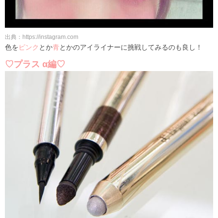
出典：https://instagram.com
色を
ピンク
とか
青
とかのアイライナーに挑戦してみるのも良し！
♡プラス α編♡