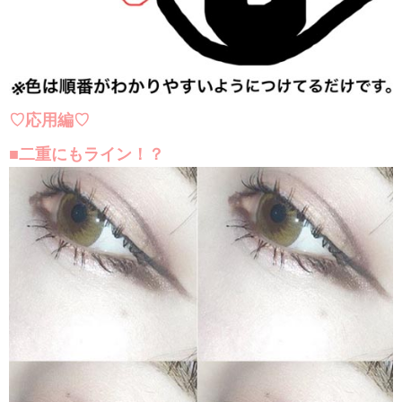
♡応用編♡
■二重にもライン！？