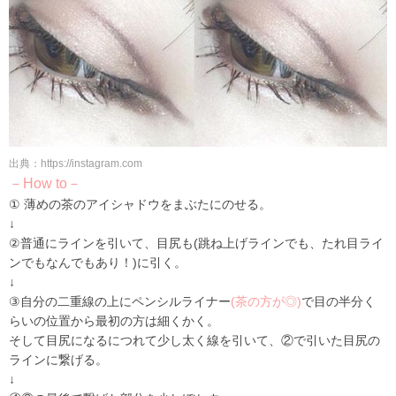
出典：https://instagram.com
－How to－
① 薄めの茶のアイシャドウをまぶたにのせる。
↓
②普通にラインを引いて、目尻も(跳ね上げラインでも、たれ目ライ
ンでもなんでもあり！)に引く。
↓
③自分の二重線の上にペンシルライナー
(茶の方が◎)
で目の半分く
らいの位置から最初の方は細くかく。
そして目尻になるにつれて少し太く線を引いて、②で引いた目尻の
ラインに繋げる。
↓