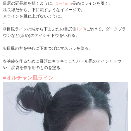
目尻の延長線を描くように、
3～4mm
長めにラインを引く。
延長線だから、下に流すようなイメージで。
※ラインを跳ね上げないように。
↓
③目尻ラインの端から下まぶたの目尻側
1／3
にかけて、ダークブラ
ウンなど(暗め)のアイシャドウをいれる。
↓
④目尻の方を中心に下まつげにマスカラを塗る。
↓
⑤涙袋を作るために目頭にキラキラしたパール系のアイシャドウ
や、涙袋を作る用のものを塗る。
■オルチャン風ライン