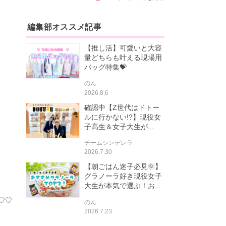
編集部オススメ記事
【推し活】可愛いと大容
量どちらも叶える現場用
バッグ特集💝
のん
2026.8.6
確認中【Z世代はドトー
ルに行かない!?】現役女
子高生＆女子大生が...
チームシンデレラ
2026.7.30
【朝ごはん迷子必見🌞】
グラノーラ好き現役女子
大生が本気で選ぶ！お...
♡♡
のん
2026.7.23