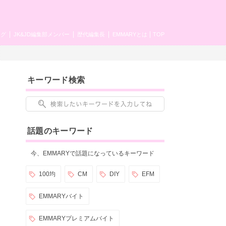
ング
JK&JD編集部メンバー
歴代編集長
EMMARYとは
TOP
キーワード検索
話題のキーワード
今、EMMARYで話題になっているキーワード
100均
CM
DIY
EFM
EMMARYバイト
EMMARYプレミアムバイト