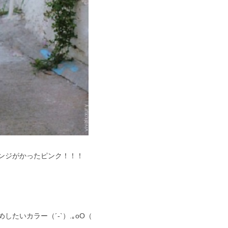
ンジがかったピンク！！！
たいカラー（´-`）.｡oO（