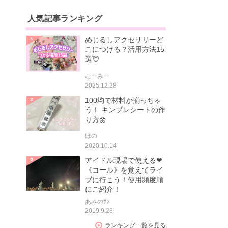
人気記事ランキング
めじるしアクセサリーど
こにつける？活用方法15
選💘
むーみー
2025.12.28
100均で材料が揃っちゃ
う！ キンブレシートの作
り方🌼
ほの
2020.10.14
アイドル現場で使える❤
《コール》を覚えてライ
ブに行こう！使用頻度順
にご紹介！
あみのｻﾝ
2019.9.28
ランキング一覧を見る