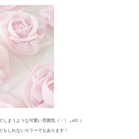
まうような可愛い雰囲気（´-`）.｡oO（
かもしれないカラーでもあります！