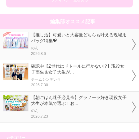
ランキング一覧を見る
編集部オススメ記事
【推し活】可愛いと大容量どちらも叶える現場用
バッグ特集💝
のん
2026.8.6
確認中【Z世代はドトールに行かない!?】現役女
子高生＆女子大生が...
チームシンデレラ
2026.7.30
【朝ごはん迷子必見🌞】グラノーラ好き現役女子
大生が本気で選ぶ！お...
のん
2026.7.23
カテゴリー