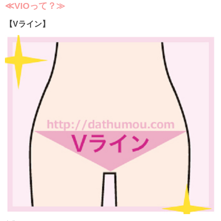
≪VIOって？≫
【Vライン】