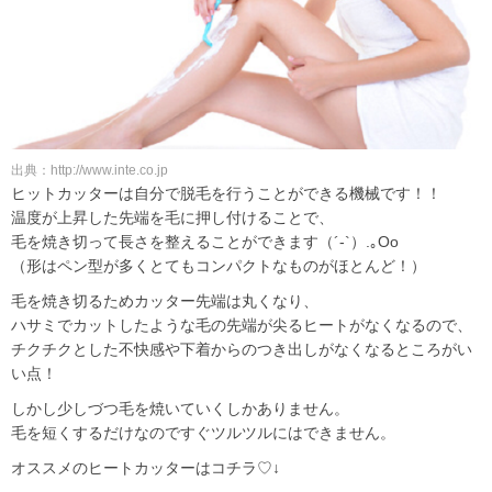
出典：http://www.inte.co.jp
ヒットカッターは自分で脱毛を行うことができる機械です！！
温度が上昇した先端を毛に押し付けることで、
毛を焼き切って長さを整えることができます（´-`）.｡Oo
（形はペン型が多くとてもコンパクトなものがほとんど！）
毛を焼き切るためカッター先端は丸くなり、
ハサミでカットしたような毛の先端が尖るヒートがなくなるので、
チクチクとした不快感や下着からのつき出しがなくなるところがい
い点！
しかし少しづつ毛を焼いていくしかありません。
毛を短くするだけなのですぐツルツルにはできません。
オススメのヒートカッターはコチラ♡↓