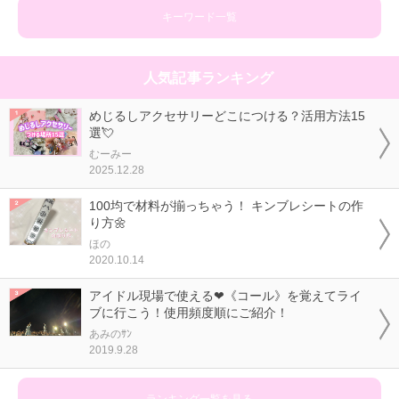
キーワード一覧
人気記事ランキング
めじるしアクセサリーどこにつける？活用方法15
選💘
むーみー
2025.12.28
100均で材料が揃っちゃう！ キンブレシートの作
り方🌼
ほの
2020.10.14
アイドル現場で使える❤《コール》を覚えてライ
ブに行こう！使用頻度順にご紹介！
あみのｻﾝ
2019.9.28