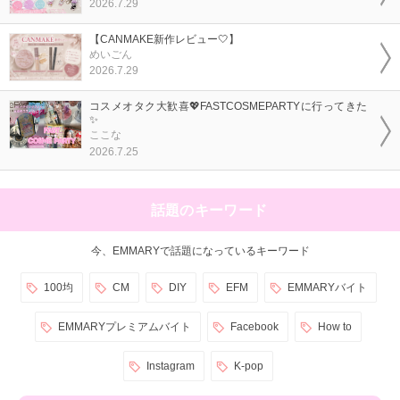
2026.7.29
【CANMAKE新作レビュー🤍】
めいごん
2026.7.29
コスメオタク大歓喜💖FASTCOSMEPARTYに行ってきた
✨
ここな
2026.7.25
話題のキーワード
今、EMMARYで話題になっているキーワード
100均
CM
DIY
EFM
EMMARYバイト
EMMARYプレミアムバイト
Facebook
How to
Instagram
K-pop