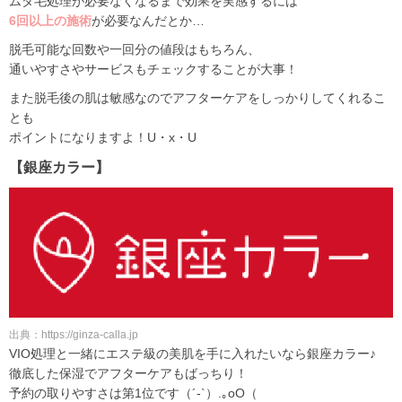
ムダ毛処理が必要なくなるまで効果を実感するには
6回以上の施術
が必要なんだとか…
脱毛可能な回数や一回分の値段はもちろん、
通いやすさやサービスもチェックすることが大事！
また脱毛後の肌は敏感なのでアフターケアをしっかりしてくれるこ
とも
ポイントになりますよ！U・x・U
【銀座カラー】
出典：https://ginza-calla.jp
VIO処理と一緒にエステ級の美肌を手に入れたいなら銀座カラー♪
徹底した保湿でアフターケアもばっちり！
予約の取りやすさは第1位です（´-`）.｡oO（