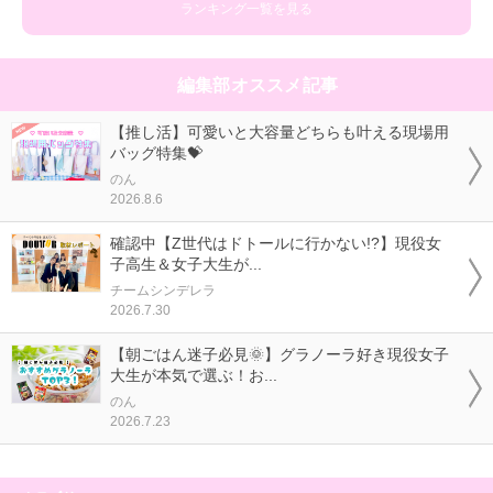
ランキング一覧を見る
編集部オススメ記事
【推し活】可愛いと大容量どちらも叶える現場用
バッグ特集💝
のん
2026.8.6
確認中【Z世代はドトールに行かない!?】現役女
子高生＆女子大生が...
チームシンデレラ
2026.7.30
【朝ごはん迷子必見🌞】グラノーラ好き現役女子
大生が本気で選ぶ！お...
のん
2026.7.23