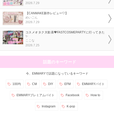
2026.7.29
【CANMAKE新作レビュー🤍】
めいごん
2026.7.29
コスメオタク大歓喜💖FASTCOSMEPARTYに行ってきた
✨
ここな
2026.7.25
話題のキーワード
今、EMMARYで話題になっているキーワード
100均
CM
DIY
EFM
EMMARYバイト
EMMARYプレミアムバイト
Facebook
How to
Instagram
K-pop