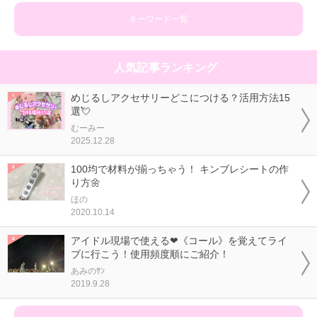
キーワード一覧
人気記事ランキング
めじるしアクセサリーどこにつける？活用方法15
選💘
むーみー
2025.12.28
100均で材料が揃っちゃう！ キンブレシートの作
り方🌼
ほの
2020.10.14
アイドル現場で使える❤《コール》を覚えてライ
ブに行こう！使用頻度順にご紹介！
あみのｻﾝ
2019.9.28