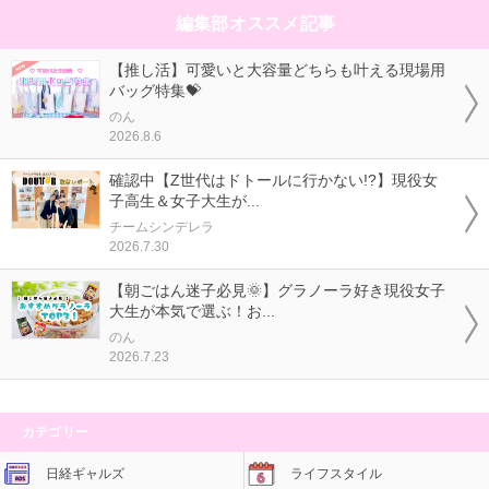
編集部オススメ記事
【推し活】可愛いと大容量どちらも叶える現場用
バッグ特集💝
のん
2026.8.6
確認中【Z世代はドトールに行かない!?】現役女
子高生＆女子大生が...
チームシンデレラ
2026.7.30
【朝ごはん迷子必見🌞】グラノーラ好き現役女子
大生が本気で選ぶ！お...
のん
2026.7.23
カテゴリー
日経ギャルズ
ライフスタイル