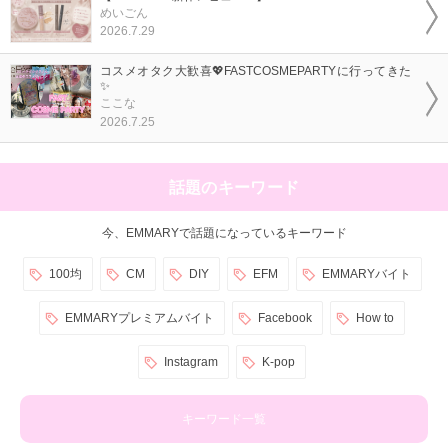
めいごん
2026.7.29
コスメオタク大歓喜💖FASTCOSMEPARTYに行ってきた
✨
ここな
2026.7.25
話題のキーワード
今、EMMARYで話題になっているキーワード
100均
CM
DIY
EFM
EMMARYバイト
EMMARYプレミアムバイト
Facebook
How to
Instagram
K-pop
キーワード一覧