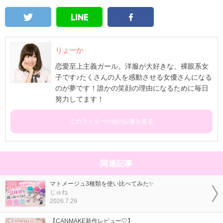
りょーか
恋愛至上主義ガール。洋服が大好きな、裸眼系女
子です♪たくさんの人を感動させる女優さんになる
のが夢です！誰かの笑顔の理由になるために毎日
努力してます！
このライターの他の記事を見る
関連記事
マトメージュ3種類を使い比べてみた✨
じゅね
2026.7.29
【CANMAKE新作レビュー🤍】