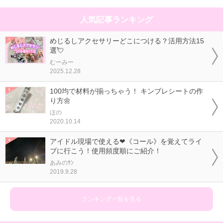
人気記事ランキング
めじるしアクセサリーどこにつける？活用方法15
選💘
むーみー
2025.12.28
100均で材料が揃っちゃう！ キンブレシートの作
り方🌼
ほの
2020.10.14
アイドル現場で使える❤《コール》を覚えてライ
ブに行こう！使用頻度順にご紹介！
あみのｻﾝ
2019.9.28
ランキング一覧を見る